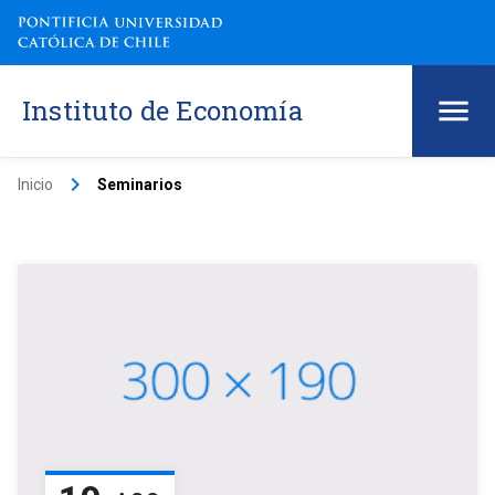
Instituto de Economía
keyboard_arrow_right
Inicio
Seminarios