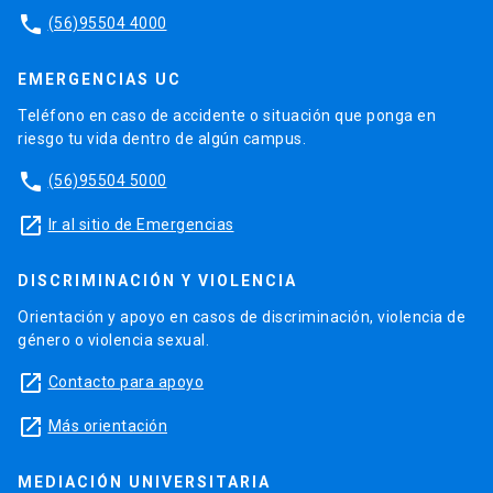
phone
(56)95504 4000
EMERGENCIAS UC
Teléfono en caso de accidente o situación que ponga en
riesgo tu vida dentro de algún campus.
phone
(56)95504 5000
launch
Ir al sitio de Emergencias
DISCRIMINACIÓN Y VIOLENCIA
Orientación y apoyo en casos de discriminación, violencia de
género o violencia sexual.
launch
Contacto para apoyo
launch
Más orientación
MEDIACIÓN UNIVERSITARIA