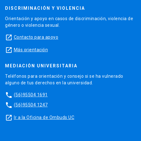
DISCRIMINACIÓN Y VIOLENCIA
Orientación y apoyo en casos de discriminación, violencia de
género o violencia sexual.
launch
Contacto para apoyo
launch
Más orientación
MEDIACIÓN UNIVERSITARIA
Teléfonos para orientación y consejo si se ha vulnerado
alguno de tus derechos en la universidad.
phone
(56)95504 1691
phone
(56)95504 1247
launch
Ir a la Oficina de Ombuds UC