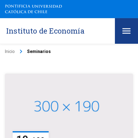
Instituto de Economía
keyboard_arrow_right
Inicio
Seminarios