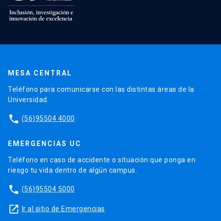
MESA CENTRAL
Teléfono para comunicarse con las distintas áreas de la
Universidad.
phone
(56)95504 4000
EMERGENCIAS UC
Teléfono en caso de accidente o situación que ponga en
riesgo tu vida dentro de algún campus.
phone
(56)95504 5000
launch
Ir al sitio de Emergencias