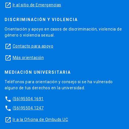
launch
Ir al sitio de Emergencias
DISCRIMINACIÓN Y VIOLENCIA
Orientación y apoyo en casos de discriminación, violencia de
género o violencia sexual.
launch
Contacto para apoyo
launch
Más orientación
MEDIACIÓN UNIVERSITARIA
Teléfonos para orientación y consejo si se ha vulnerado
alguno de tus derechos en la universidad.
phone
(56)95504 1691
phone
(56)95504 1247
launch
Ir a la Oficina de Ombuds UC