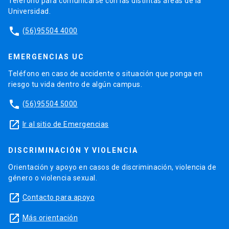
Teléfono para comunicarse con las distintas áreas de la
Universidad.
phone
(56)95504 4000
EMERGENCIAS UC
Teléfono en caso de accidente o situación que ponga en
riesgo tu vida dentro de algún campus.
phone
(56)95504 5000
launch
Ir al sitio de Emergencias
DISCRIMINACIÓN Y VIOLENCIA
Orientación y apoyo en casos de discriminación, violencia de
género o violencia sexual.
launch
Contacto para apoyo
launch
Más orientación