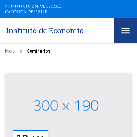
Instituto de Economía
keyboard_arrow_right
Inicio
Seminarios