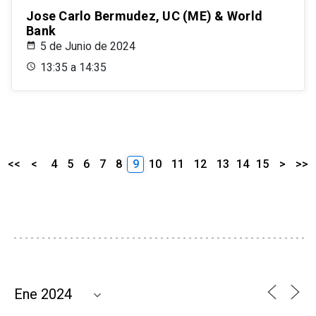
Jose Carlo Bermudez, UC (ME) & World
Bank
5 de Junio de 2024
13:35 a 14:35
<<
<
4
5
6
7
8
9
10
11
12
13
14
15
>
>>