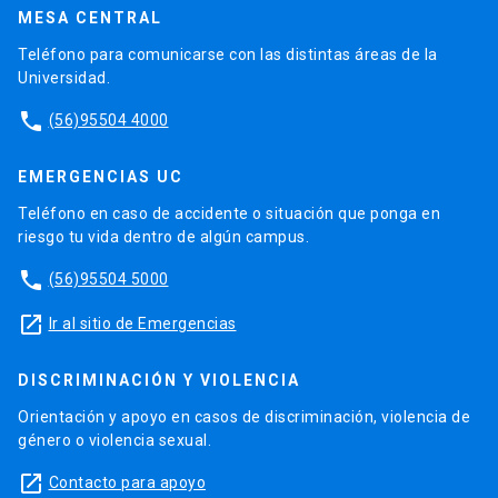
MESA CENTRAL
Teléfono para comunicarse con las distintas áreas de la
Universidad.
phone
(56)95504 4000
EMERGENCIAS UC
Teléfono en caso de accidente o situación que ponga en
riesgo tu vida dentro de algún campus.
phone
(56)95504 5000
launch
Ir al sitio de Emergencias
DISCRIMINACIÓN Y VIOLENCIA
Orientación y apoyo en casos de discriminación, violencia de
género o violencia sexual.
launch
Contacto para apoyo