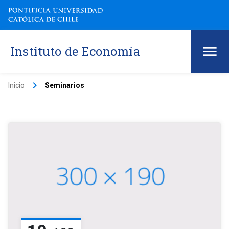
Instituto de Economía
keyboard_arrow_right
Inicio
Seminarios