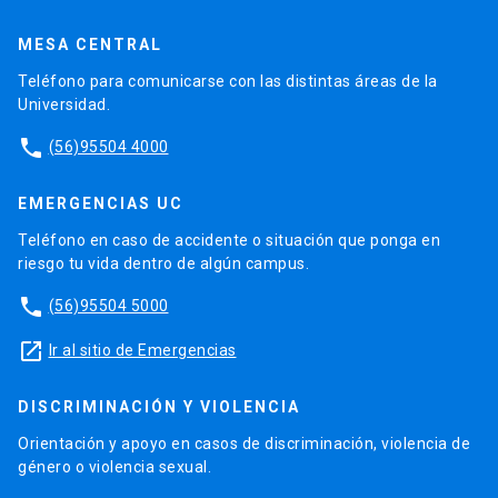
MESA CENTRAL
Teléfono para comunicarse con las distintas áreas de la
Universidad.
phone
(56)95504 4000
EMERGENCIAS UC
Teléfono en caso de accidente o situación que ponga en
riesgo tu vida dentro de algún campus.
phone
(56)95504 5000
launch
Ir al sitio de Emergencias
DISCRIMINACIÓN Y VIOLENCIA
Orientación y apoyo en casos de discriminación, violencia de
género o violencia sexual.