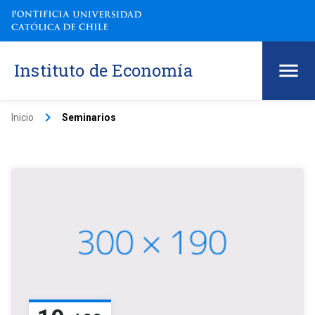
Instituto de Economía
keyboard_arrow_right
Inicio
Seminarios