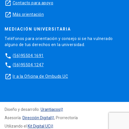
launch
Contacto para apoyo
launch
Más orientación
MEDIACIÓN UNIVERSITARIA
Teléfonos para orientación y consejo si se ha vulnerado
alguno de tus derechos en la universidad.
phone
(56)95504 1691
phone
(56)95504 1247
launch
Ir a la Oficina de Ombuds UC
Diseño y desarrollo:
Urantiacos
Asesoría:
Dirección Digital
, Prorrectoría
Utilizando el
Kit Digital UC