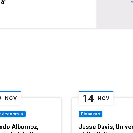
ia”
9
14
NOV
NOV
oeconomía
Finanzas
ndo Albornoz,
Jesse Davis, Univer