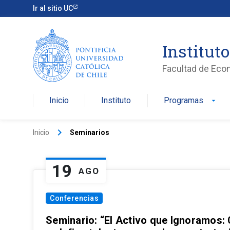
Ir al sitio UC
Institut
Facultad de Eco
Inicio
Instituto
Programas
arrow_drop_down
keyboard_arrow_right
Inicio
Seminarios
19
AGO
Conferencias
Seminario: “El Activo que Ignoramos: