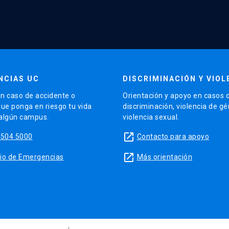
NCIAS UC
DISCRIMINACIÓN Y VIOL
n caso de accidente o
Orientación y apoyo en casos 
que ponga en riesgo tu vida
discriminación, violencia de g
 algún campus.
violencia sexual.
launch
5504 5000
Contacto para apoyo
launch
sitio de Emergencias
Más orientación