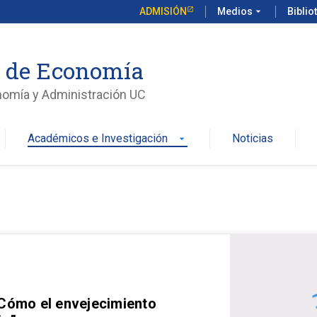
ADMISIÓN
Medios
arrow_drop_down
Biblio
o de Economía
nomía y Administración UC
Académicos e Investigación
Noticias
arrow_drop_down
 Cómo el envejecimiento