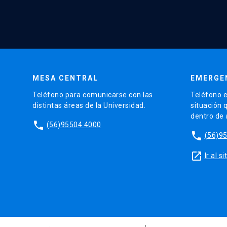
MESA CENTRAL
EMERGE
Teléfono para comunicarse con las
Teléfono e
distintas áreas de la Universidad.
situación 
dentro de
phone
(56)95504 4000
phone
(56)9
launch
Ir al 