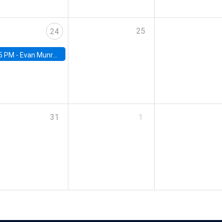
25
24
5 PM -
Evan Munro, Neyman Visiting Assistant Professor in the Department of Statistics at UC Berkeley
31
1