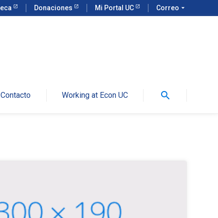
teca
Donaciones
Mi Portal UC
Correo
arrow_drop_down
search
Contacto
Working at Econ UC