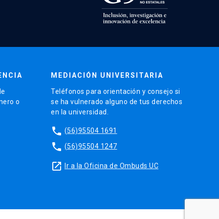
ENCIA
MEDIACIÓN UNIVERSITARIA
de
Teléfonos para orientación y consejo si
énero o
se ha vulnerado alguno de tus derechos
en la universidad.
phone
(56)95504 1691
phone
(56)95504 1247
launch
Ir a la Oficina de Ombuds UC