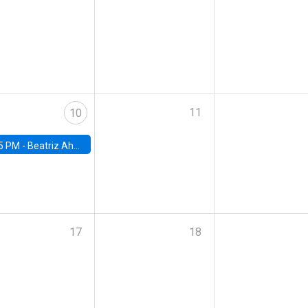
11
10
5 PM -
Beatriz Ahumada, PhD candidate, Universidad de Pittsburgh
17
18