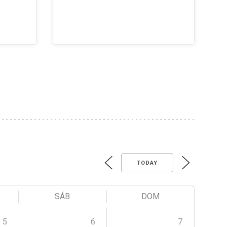
TODAY
SÁB
DOM
5
6
7