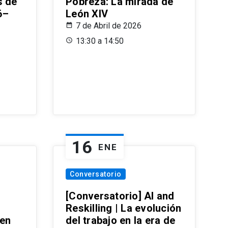
s de
Pobreza: La mirada de
6–
León XIV
7 de Abril de 2026
13:30 a 14:50
16
ENE
Conversatorio
[Conversatorio] AI and
Reskilling | La evolución
 en
del trabajo en la era de