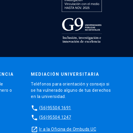
ENCIA
MEDIACIÓN UNIVERSITARIA
de
Teléfonos para orientación y consejo si
énero o
se ha vulnerado alguno de tus derechos
en la universidad.
phone
(56)95504 1691
phone
(56)95504 1247
launch
Ir a la Oficina de Ombuds UC