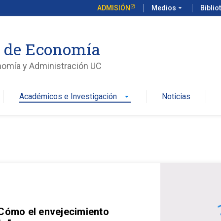
ADMISIÓN
Medios
arrow_drop_down
Biblio
o de Economía
nomía y Administración UC
Académicos e Investigación
Noticias
arrow_drop_down
 Cómo el envejecimiento