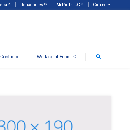
teca
Donaciones
Mi Portal UC
Correo
arrow_drop_down
search
Contacto
Working at Econ UC