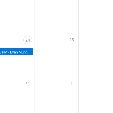
25
24
5 PM -
Evan Munro, Neyman Visiting Assistant Professor in the Department of Statistics at UC Berkeley
31
1