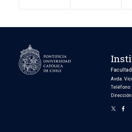
Inst
Facultad
Avda. Vic
Teléfono
Direcció