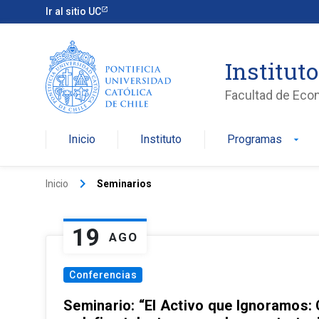
Ir al sitio UC
Institut
Facultad de Eco
Inicio
Instituto
Programas
arrow_drop_down
keyboard_arrow_right
Inicio
Seminarios
19
AGO
Conferencias
Seminario: “El Activo que Ignoramos: