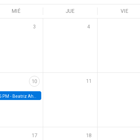
MIÉ
JUE
VIE
3
4
11
10
5 PM -
Beatriz Ahumada, PhD candidate, Universidad de Pittsburgh
17
18