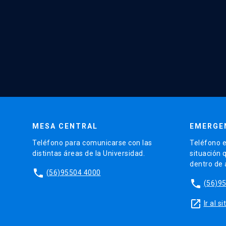
MESA CENTRAL
EMERGE
Teléfono para comunicarse con las
Teléfono e
distintas áreas de la Universidad.
situación 
dentro de
phone
(56)95504 4000
phone
(56)9
launch
Ir al 