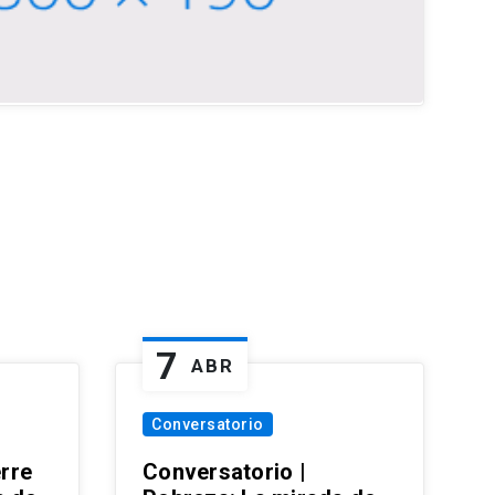
7
ABR
Conversatorio
erre
Conversatorio |