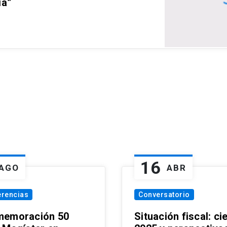
ia”
16
AGO
ABR
erencias
Conversatorio
emoración 50
Situación fiscal: ci