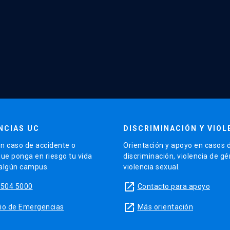
NCIAS UC
DISCRIMINACIÓN Y VIOL
n caso de accidente o
Orientación y apoyo en casos 
que ponga en riesgo tu vida
discriminación, violencia de g
 algún campus.
violencia sexual.
launch
5504 5000
Contacto para apoyo
launch
sitio de Emergencias
Más orientación