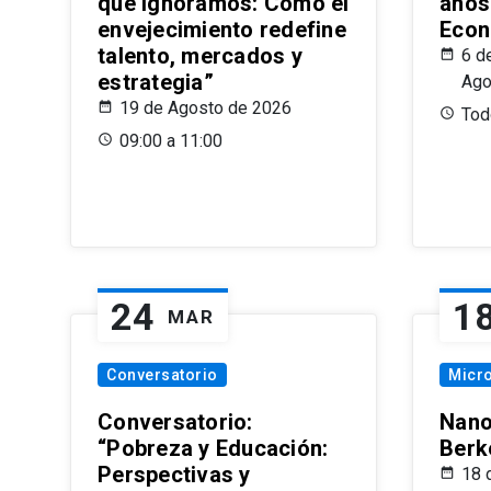
que Ignoramos: Cómo el
años
envejecimiento redefine
Econ
talento, mercados y
6 d
estrategia”
Ago
19 de Agosto de 2026
Todo
09:00 a 11:00
24
1
MAR
Conversatorio
Micr
Conversatorio:
Nano
“Pobreza y Educación:
Berk
Perspectivas y
18 