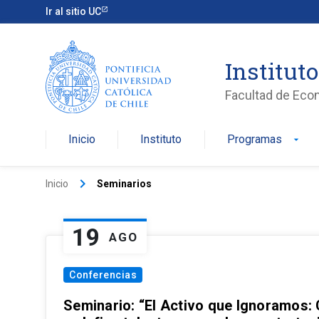
Ir al sitio UC
Institut
Facultad de Eco
Inicio
Instituto
Programas
arrow_drop_down
keyboard_arrow_right
Inicio
Seminarios
19
AGO
Conferencias
Seminario: “El Activo que Ignoramos: