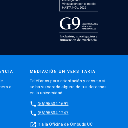
ENCIA
MEDIACIÓN UNIVERSITARIA
de
Teléfonos para orientación y consejo si
énero o
se ha vulnerado alguno de tus derechos
en la universidad.
phone
(56)95504 1691
phone
(56)95504 1247
launch
Ir a la Oficina de Ombuds UC