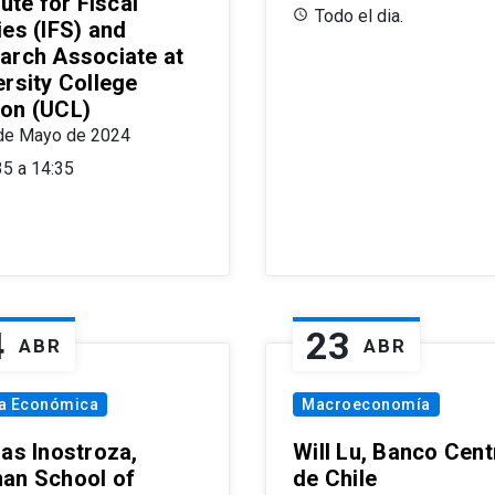
tute for Fiscal
Todo el dia.
ies (IFS) and
arch Associate at
ersity College
on (UCL)
de Mayo de 2024
35 a 14:35
4
23
ABR
ABR
ía Económica
Macroeconomía
las Inostroza,
Will Lu, Banco Cent
an School of
de Chile