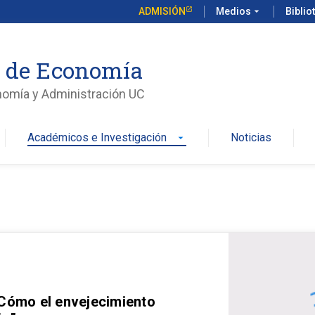
ADMISIÓN
Medios
arrow_drop_down
Biblio
o de Economía
nomía y Administración UC
Académicos e Investigación
Noticias
arrow_drop_down
 Cómo el envejecimiento