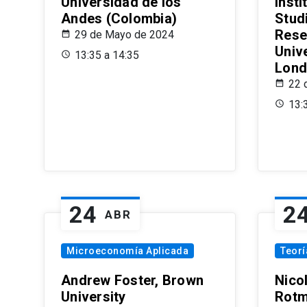
Universidad de los
Insti
Andes (Colombia)
Stud
Rese
29 de Mayo de 2024
Univ
13:35 a 14:35
Lond
22 
13:
24
2
ABR
Microeconomía Aplicada
Teor
Andrew Foster, Brown
Nico
University
Rotm