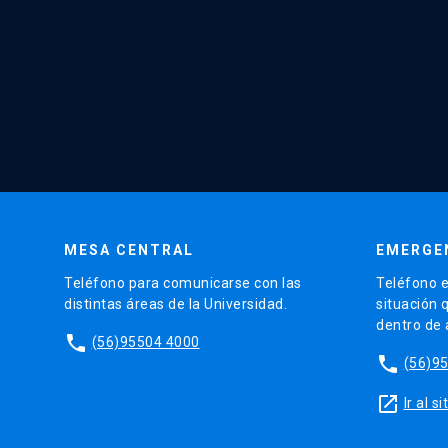
MESA CENTRAL
EMERGE
Teléfono para comunicarse con las
Teléfono e
distintas áreas de la Universidad.
situación 
dentro de
phone
(56)95504 4000
phone
(56)9
launch
Ir al 