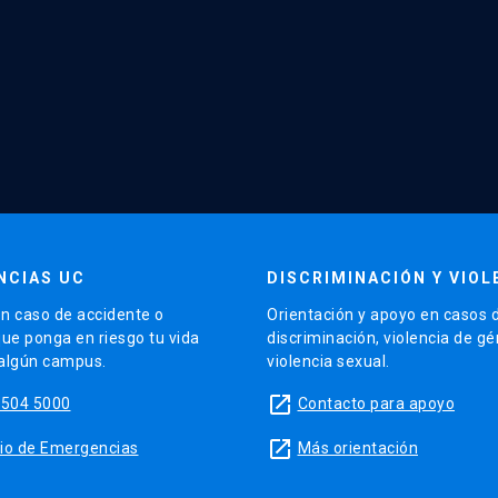
NCIAS UC
DISCRIMINACIÓN Y VIOL
n caso de accidente o
Orientación y apoyo en casos 
que ponga en riesgo tu vida
discriminación, violencia de g
 algún campus.
violencia sexual.
launch
5504 5000
Contacto para apoyo
launch
sitio de Emergencias
Más orientación