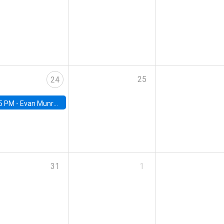
25
24
5 PM -
Evan Munro, Neyman Visiting Assistant Professor in the Department of Statistics at UC Berkeley
31
1