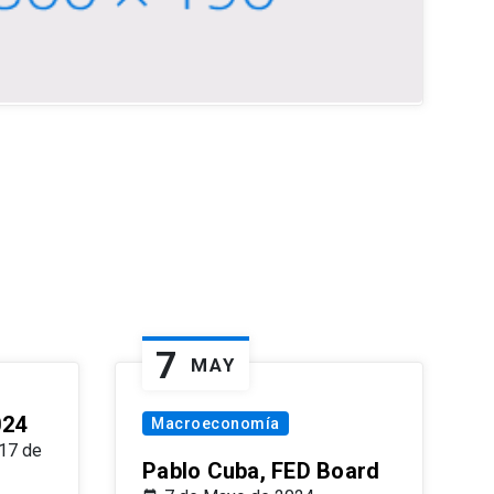
7
MAY
024
Macroeconomía
17 de
Pablo Cuba, FED Board