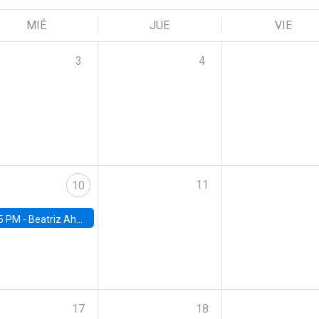
MIÉ
JUE
VIE
3
4
11
10
5 PM -
Beatriz Ahumada, PhD candidate, Universidad de Pittsburgh
17
18