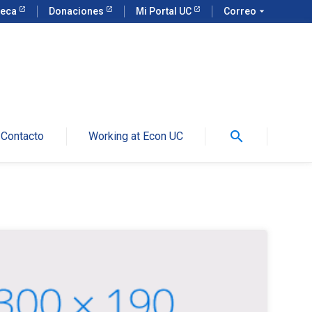
teca
Donaciones
Mi Portal UC
Correo
arrow_drop_down
search
Contacto
Working at Econ UC