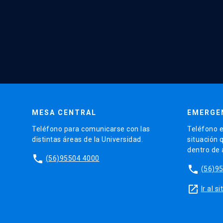
MESA CENTRAL
EMERGE
Teléfono para comunicarse con las
Teléfono e
distintas áreas de la Universidad.
situación 
dentro de
phone
(56)95504 4000
phone
(56)9
launch
Ir al 