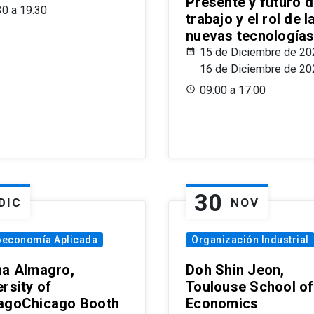
Presente y futuro d
30 a 19:30
trabajo y el rol de l
nuevas tecnología
15 de Diciembre de 20
16 de Diciembre de 20
09:00 a 17:00
30
DIC
NOV
oeconomía Aplicada
Organización Industrial
na Almagro,
Doh Shin Jeon,
rsity of
Toulouse School of
agoChicago Booth
Economics