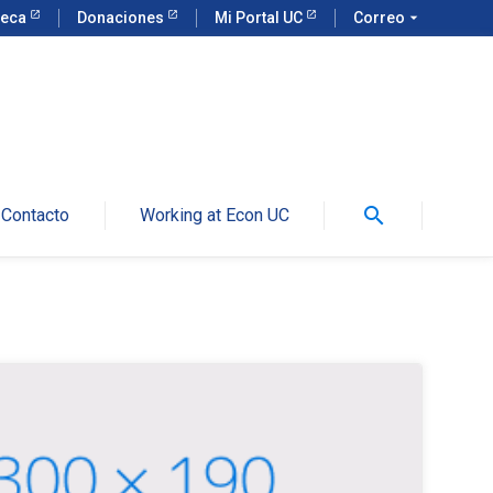
teca
Donaciones
Mi Portal UC
Correo
arrow_drop_down
search
Contacto
Working at Econ UC