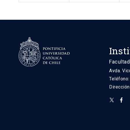
Inst
Facultad
Avda. Vic
Teléfono
Direcció