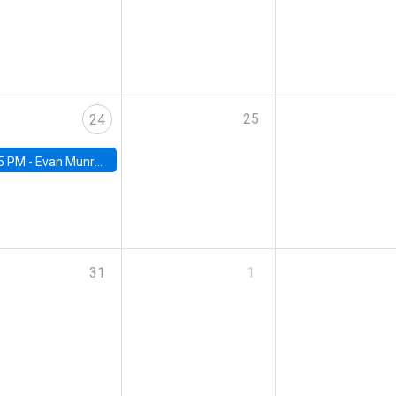
25
24
5 PM -
Evan Munro, Neyman Visiting Assistant Professor in the Department of Statistics at UC Berkeley
31
1