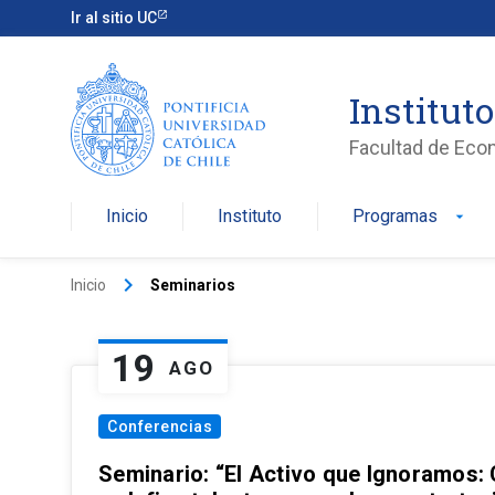
Ir al sitio UC
Institut
Facultad de Eco
Inicio
Instituto
Programas
arrow_drop_down
keyboard_arrow_right
Inicio
Seminarios
19
AGO
Conferencias
Seminario: “El Activo que Ignoramos: