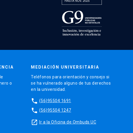
ENCIA
MEDIACIÓN UNIVERSITARIA
de
Teléfonos para orientación y consejo si
énero o
se ha vulnerado alguno de tus derechos
en la universidad.
phone
(56)95504 1691
phone
(56)95504 1247
launch
Ir a la Oficina de Ombuds UC