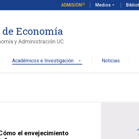
ADMISIÓN
Medios
arrow_drop_down
Biblio
o de Economía
nomía y Administración UC
Académicos e Investigación
Noticias
arrow_drop_down
 Cómo el envejecimiento