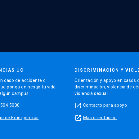
NCIAS UC
DISCRIMINACIÓN Y VIOL
n caso de accidente o
Orientación y apoyo en casos 
que ponga en riesgo tu vida
discriminación, violencia de g
 algún campus.
violencia sexual.
launch
5504 5000
Contacto para apoyo
launch
sitio de Emergencias
Más orientación