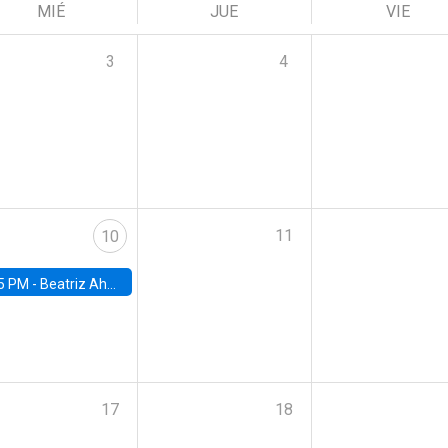
MIÉ
JUE
VIE
3
4
11
10
5 PM -
Beatriz Ahumada, PhD candidate, Universidad de Pittsburgh
17
18