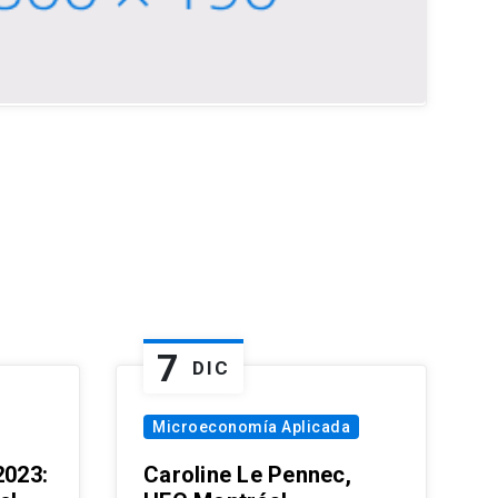
7
DIC
Microeconomía Aplicada
023:
Caroline Le Pennec,