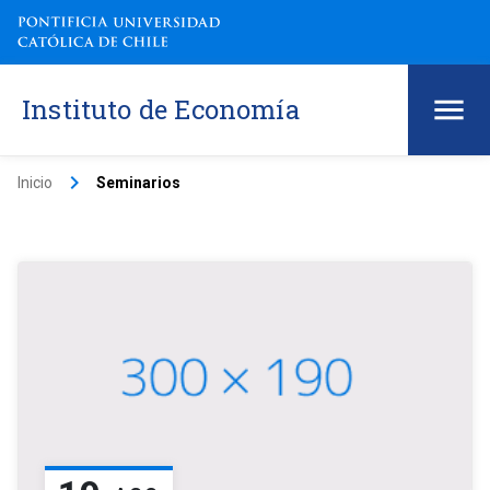
Instituto de Economía
keyboard_arrow_right
Inicio
Seminarios