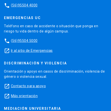
phone
(56)95504 4000
EMERGENCIAS UC
Teléfono en caso de accidente o situación que ponga en
riesgo tu vida dentro de algún campus.
phone
(56)95504 5000
launch
Ir al sitio de Emergencias
DISCRIMINACIÓN Y VIOLENCIA
Orientación y apoyo en casos de discriminación, violencia de
género o violencia sexual.
launch
Contacto para apoyo
launch
Más orientación
MEDIACIÓN UNIVERSITARIA