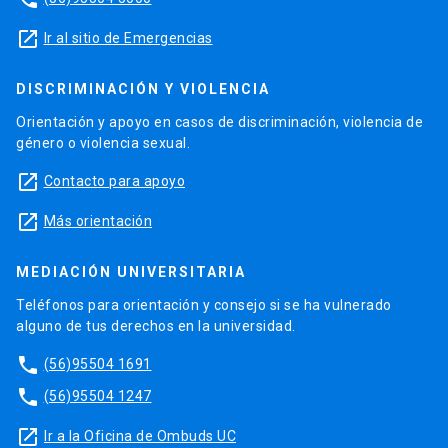
launch
Ir al sitio de Emergencias
DISCRIMINACIÓN Y VIOLENCIA
Orientación y apoyo en casos de discriminación, violencia de
género o violencia sexual.
launch
Contacto para apoyo
launch
Más orientación
MEDIACIÓN UNIVERSITARIA
Teléfonos para orientación y consejo si se ha vulnerado
alguno de tus derechos en la universidad.
phone
(56)95504 1691
phone
(56)95504 1247
launch
Ir a la Oficina de Ombuds UC