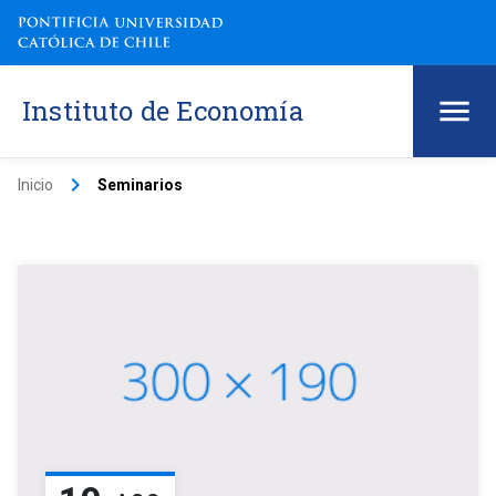
Instituto de Economía
keyboard_arrow_right
Inicio
Seminarios