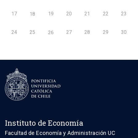
17
19
20
21
22
23
18
24
25
27
28
29
30
26
Instituto de Economía
Facultad de Economía y Administración UC