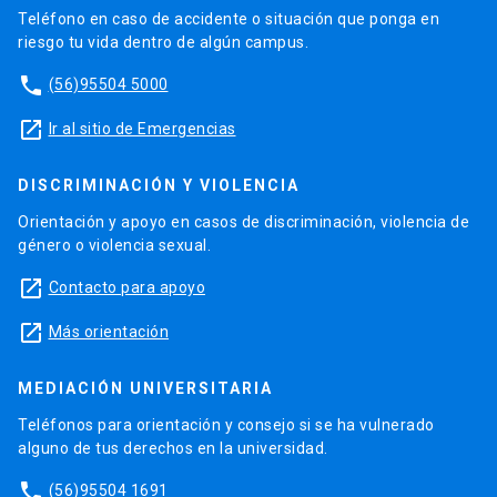
Teléfono en caso de accidente o situación que ponga en
riesgo tu vida dentro de algún campus.
phone
(56)95504 5000
launch
Ir al sitio de Emergencias
DISCRIMINACIÓN Y VIOLENCIA
Orientación y apoyo en casos de discriminación, violencia de
género o violencia sexual.
launch
Contacto para apoyo
launch
Más orientación
MEDIACIÓN UNIVERSITARIA
Teléfonos para orientación y consejo si se ha vulnerado
alguno de tus derechos en la universidad.
phone
(56)95504 1691