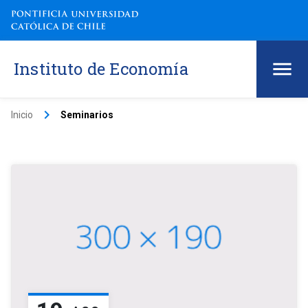
Instituto de Economía
keyboard_arrow_right
Inicio
Seminarios