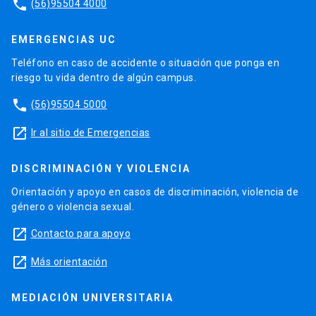
phone
(56)95504 4000
EMERGENCIAS UC
Teléfono en caso de accidente o situación que ponga en
riesgo tu vida dentro de algún campus.
phone
(56)95504 5000
launch
Ir al sitio de Emergencias
DISCRIMINACIÓN Y VIOLENCIA
Orientación y apoyo en casos de discriminación, violencia de
género o violencia sexual.
launch
Contacto para apoyo
launch
Más orientación
MEDIACIÓN UNIVERSITARIA