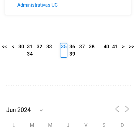
Administrativas UC
<<
<
30
31
32
33
35
36
37
38
40
41
>
>>
34
39
L
M
M
J
V
S
D