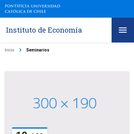
Instituto de Economía
keyboard_arrow_right
Inicio
Seminarios