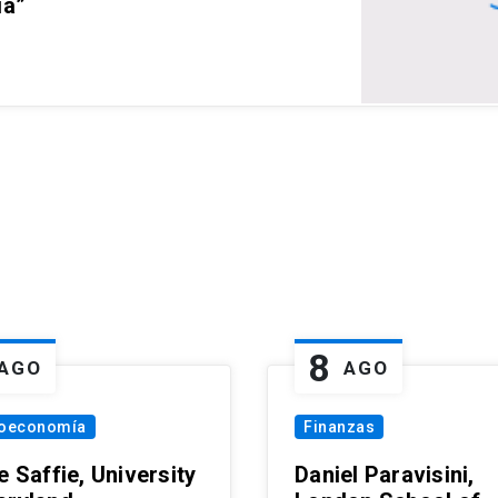
ia”
8
AGO
AGO
oeconomía
Finanzas
e Saffie, University
Daniel Paravisini,