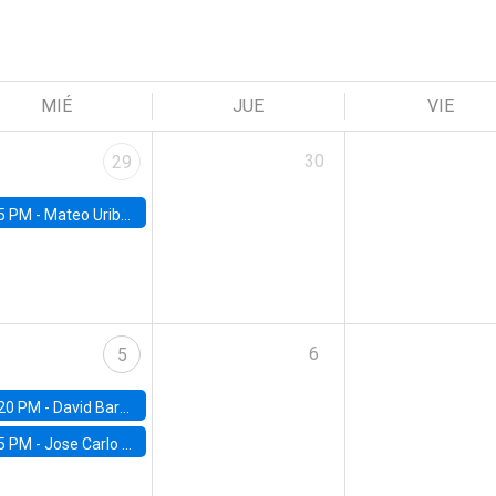
MIÉ
JUE
VIE
30
29
5 PM -
Mateo Uribe-Castro, Universidad de los Andes (Colombia)
6
5
20 PM -
David Bardey, Universidad de los Andes - CEDE
5 PM -
Jose Carlo Bermudez, UC (ME) & World Bank