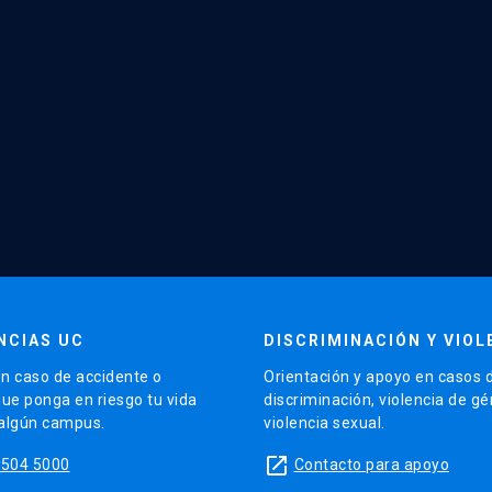
NCIAS UC
DISCRIMINACIÓN Y VIOL
n caso de accidente o
Orientación y apoyo en casos 
que ponga en riesgo tu vida
discriminación, violencia de g
 algún campus.
violencia sexual.
launch
5504 5000
Contacto para apoyo