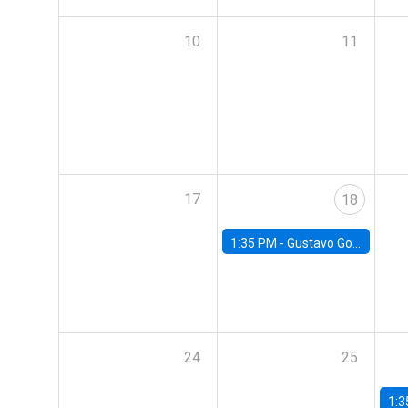
10
11
17
18
1:35 PM -
Gustavo González, Banco Central de Chile
24
25
1:3