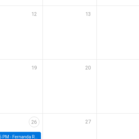
12
13
19
20
27
26
5 PM -
Fernanda Rojas Ampuero, University of Wisconsin-Madison