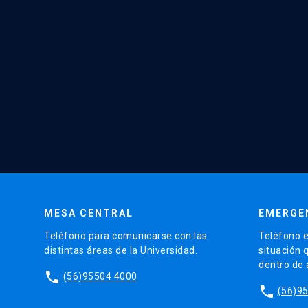
MESA CENTRAL
EMERGE
Teléfono para comunicarse con las
Teléfono e
distintas áreas de la Universidad.
situación 
dentro de
phone
(56)95504 4000
phone
(56)9