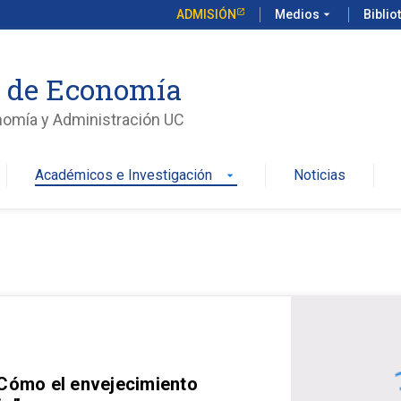
ADMISIÓN
Medios
arrow_drop_down
Biblio
o de Economía
nomía y Administración UC
Académicos e Investigación
Noticias
arrow_drop_down
 Cómo el envejecimiento