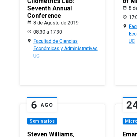
Cliometrics Lab:
of M
Seventh Annual
8 d
Conference
17:
8 de Agosto de 2019
Fac
08:30 a 17:30
Eco
Facultad de Ciencias
UC
Económicas y Administrativas
UC
6
2
AGO
Seminarios
Micr
Steven Williams,
Eman