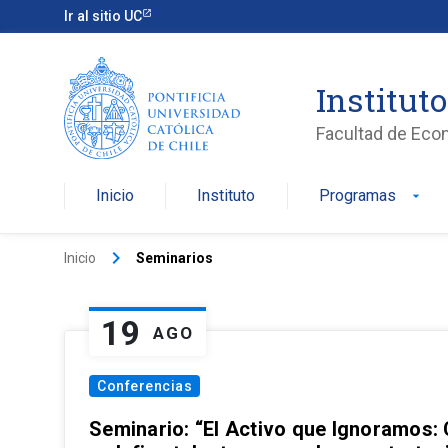
Ir al sitio UC
Institut
Facultad de Eco
Inicio
Instituto
Programas
arrow_drop_down
keyboard_arrow_right
Inicio
Seminarios
19
AGO
Conferencias
Seminario: “El Activo que Ignoramos: