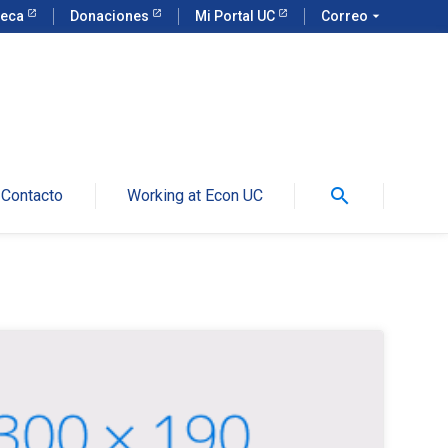
teca
Donaciones
Mi Portal UC
Correo
arrow_drop_down
search
Contacto
Working at Econ UC