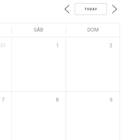
TODAY
SÁB
DOM
31
1
2
7
8
9