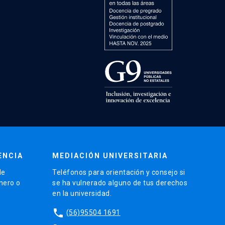
ENCIA
MEDIACIÓN UNIVERSITARIA
de
Teléfonos para orientación y consejo si
énero o
se ha vulnerado alguno de tus derechos
en la universidad.
phone
(56)95504 1691