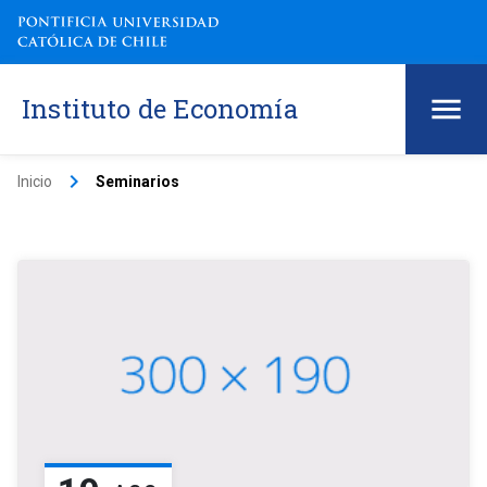
Instituto de Economía
keyboard_arrow_right
Inicio
Seminarios