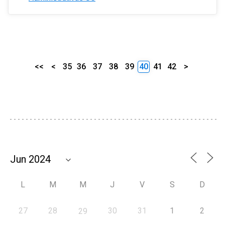
<<
<
35
36
37
38
39
40
41
42
>
L
M
M
J
V
S
D
27
28
30
31
1
2
29