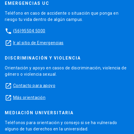
EMERGENCIAS UC
Teléfono en caso de accidente o situación que ponga en
riesgo tu vida dentro de algún campus.
phone
(56)95504 5000
launch
Ir al sitio de Emergencias
DISCRIMINACIÓN Y VIOLENCIA
Orientación y apoyo en casos de discriminación, violencia de
género o violencia sexual.
launch
Contacto para apoyo
launch
Más orientación
MEDIACIÓN UNIVERSITARIA
Teléfonos para orientación y consejo si se ha vulnerado
alguno de tus derechos en la universidad.