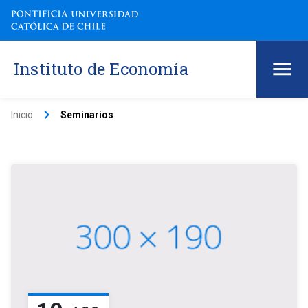
Instituto de Economía
keyboard_arrow_right
Inicio
Seminarios