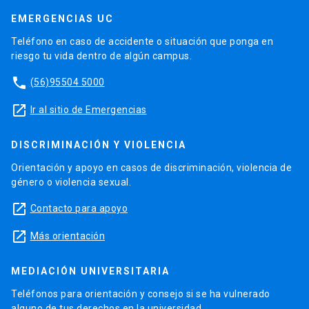
EMERGENCIAS UC
Teléfono en caso de accidente o situación que ponga en
riesgo tu vida dentro de algún campus.
phone
(56)95504 5000
launch
Ir al sitio de Emergencias
DISCRIMINACIÓN Y VIOLENCIA
Orientación y apoyo en casos de discriminación, violencia de
género o violencia sexual.
launch
Contacto para apoyo
launch
Más orientación
MEDIACIÓN UNIVERSITARIA
Teléfonos para orientación y consejo si se ha vulnerado
alguno de tus derechos en la universidad.