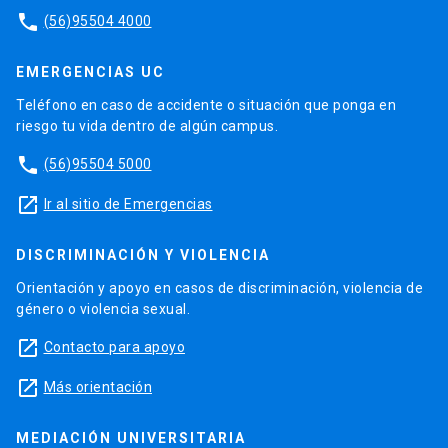
phone
(56)95504 4000
EMERGENCIAS UC
Teléfono en caso de accidente o situación que ponga en
riesgo tu vida dentro de algún campus.
phone
(56)95504 5000
launch
Ir al sitio de Emergencias
DISCRIMINACIÓN Y VIOLENCIA
Orientación y apoyo en casos de discriminación, violencia de
género o violencia sexual.
launch
Contacto para apoyo
launch
Más orientación
MEDIACIÓN UNIVERSITARIA