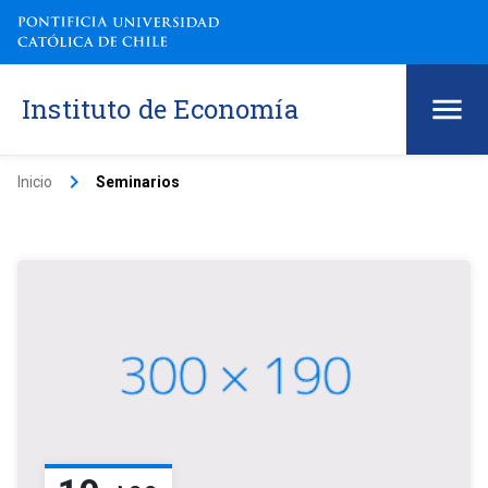
Instituto de Economía
keyboard_arrow_right
Inicio
Seminarios