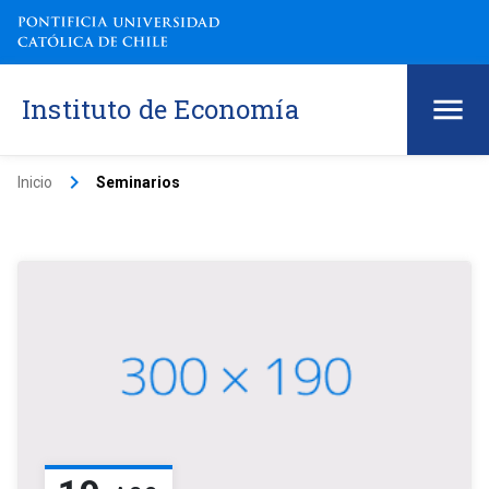
Instituto de Economía
keyboard_arrow_right
Inicio
Seminarios