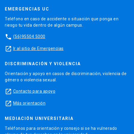
EMERGENCIAS UC
Teléfono en caso de accidente o situación que ponga en
riesgo tu vida dentro de algún campus.
phone
(56)95504 5000
launch
Ir al sitio de Emergencias
DISCRIMINACIÓN Y VIOLENCIA
Orientación y apoyo en casos de discriminación, violencia de
género o violencia sexual.
launch
Contacto para apoyo
launch
Más orientación
MEDIACIÓN UNIVERSITARIA
Teléfonos para orientación y consejo si se ha vulnerado