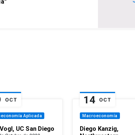
ia”
9
14
OCT
OCT
oeconomía Aplicada
Macroeconomía
Vogl, UC San Diego
Diego Kanzig,