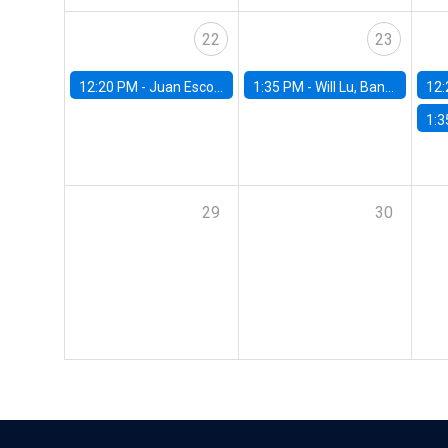
22
23
12:20 PM -
Juan Escobar, Universidad de Chile
1:35 PM -
Will Lu, Banco Central de Chile
12:
1:3
29
30