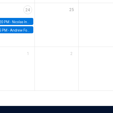
25
24
20 PM -
Nicolas Inostroza, Rotman School of Management, University of Toronto
5 PM -
Andrew Foster, Brown University
1
2