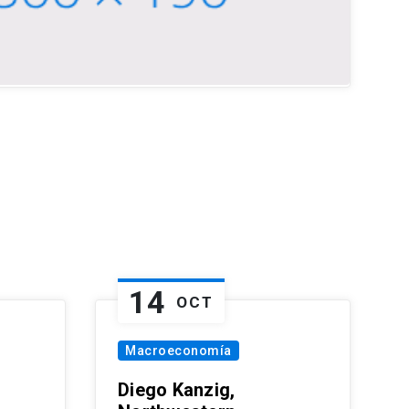
14
OCT
Macroeconomía
Diego Kanzig,