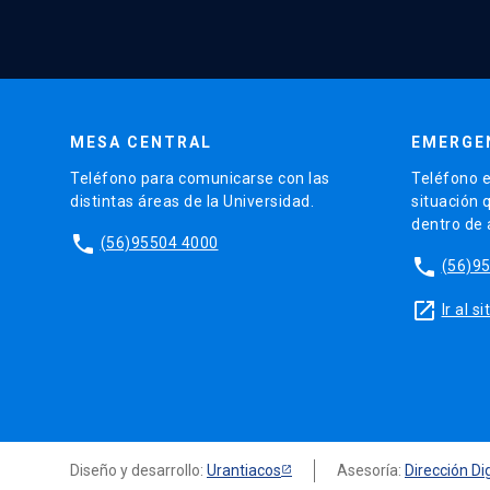
MESA CENTRAL
EMERGE
Teléfono para comunicarse con las
Teléfono e
distintas áreas de la Universidad.
situación 
dentro de
phone
(56)95504 4000
phone
(56)9
launch
Ir al 
Diseño y desarrollo:
Urantiacos
Asesoría:
Dirección Dig