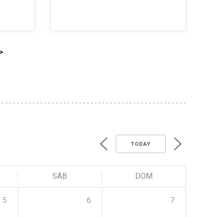
>
TODAY
SÁB
DOM
5
6
7