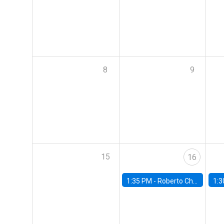
8
9
15
16
1:35 PM -
Roberto Chang, Rutgers University
1:3