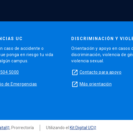
NCIAS UC
DISCRIMINACIÓN Y VIOL
n caso de accidente o
Orientación y apoyo en casos 
que ponga en riesgo tu vida
discriminación, violencia de g
 algún campus.
violencia sexual.
launch
5504 5000
Contacto para apoyo
launch
sitio de Emergencias
Más orientación
ital
, Prorrectoría
Utilizando el
Kit Digital UC