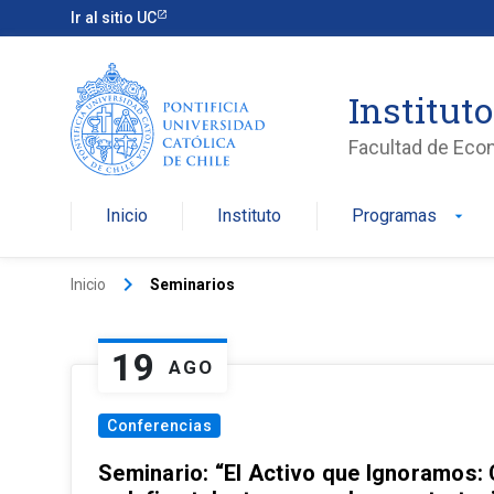
Ir al sitio UC
Institut
Facultad de Eco
Inicio
Instituto
Programas
arrow_drop_down
keyboard_arrow_right
Inicio
Seminarios
19
AGO
Conferencias
Seminario: “El Activo que Ignoramos: