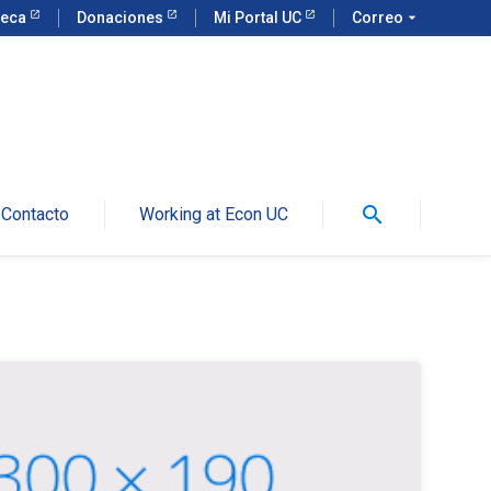
teca
Donaciones
Mi Portal UC
Correo
arrow_drop_down
search
Contacto
Working at Econ UC