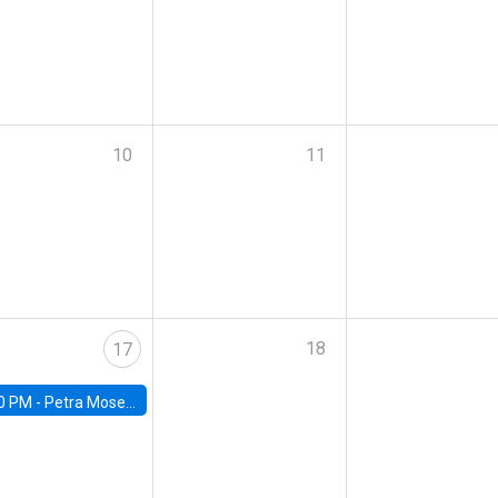
10
11
18
17
0 PM -
Petra Moser, NYU Stern