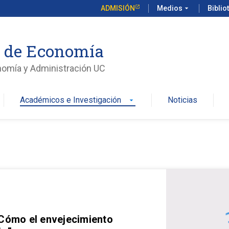
ADMISIÓN
Medios
arrow_drop_down
Biblio
o de Economía
nomía y Administración UC
Académicos e Investigación
Noticias
arrow_drop_down
 Cómo el envejecimiento