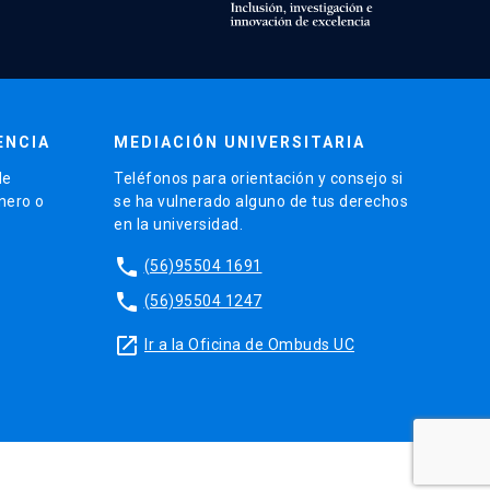
ENCIA
MEDIACIÓN UNIVERSITARIA
de
Teléfonos para orientación y consejo si
énero o
se ha vulnerado alguno de tus derechos
en la universidad.
phone
(56)95504 1691
phone
(56)95504 1247
launch
Ir a la Oficina de Ombuds UC