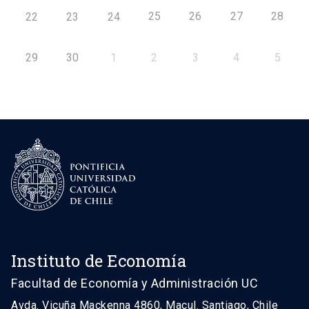
25
26
27
28
22
23
24
29
30
1
2
3
4
5
Instituto de Economía
Facultad de Economía y Administración UC
Avda. Vicuña Mackenna 4860, Macul. Santiago, Chile