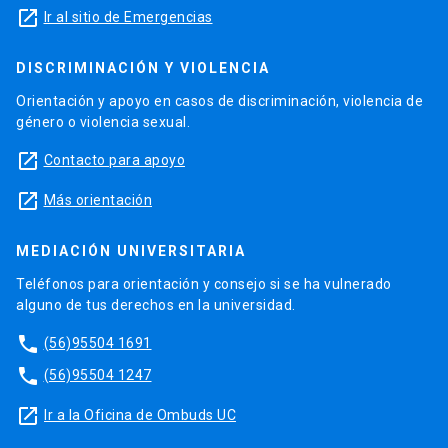
launch
Ir al sitio de Emergencias
DISCRIMINACIÓN Y VIOLENCIA
Orientación y apoyo en casos de discriminación, violencia de
género o violencia sexual.
launch
Contacto para apoyo
launch
Más orientación
MEDIACIÓN UNIVERSITARIA
Teléfonos para orientación y consejo si se ha vulnerado
alguno de tus derechos en la universidad.
phone
(56)95504 1691
phone
(56)95504 1247
launch
Ir a la Oficina de Ombuds UC