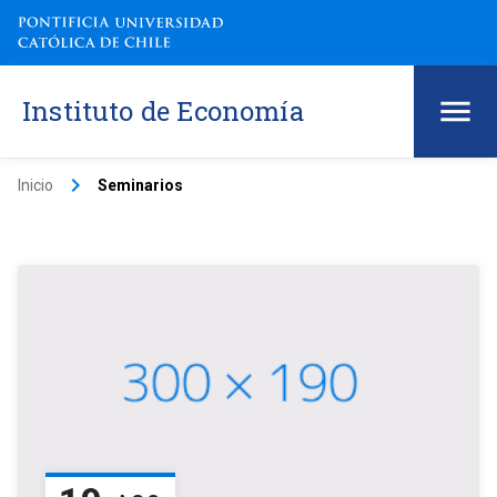
Instituto de Economía
keyboard_arrow_right
Inicio
Seminarios