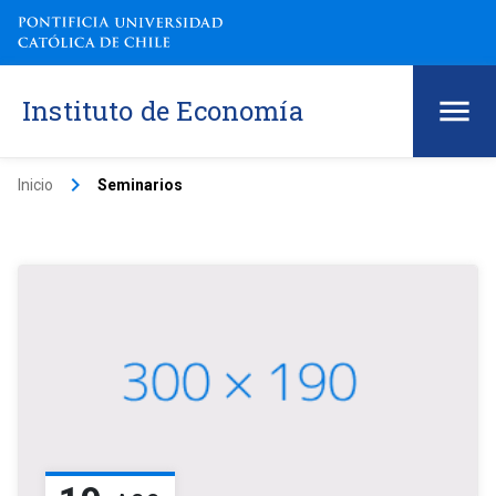
Instituto de Economía
keyboard_arrow_right
Inicio
Seminarios