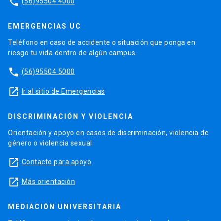
phone
(56)95504 4000
EMERGENCIAS UC
Teléfono en caso de accidente o situación que ponga en
riesgo tu vida dentro de algún campus.
phone
(56)95504 5000
launch
Ir al sitio de Emergencias
DISCRIMINACIÓN Y VIOLENCIA
Orientación y apoyo en casos de discriminación, violencia de
género o violencia sexual.
launch
Contacto para apoyo
launch
Más orientación
MEDIACIÓN UNIVERSITARIA