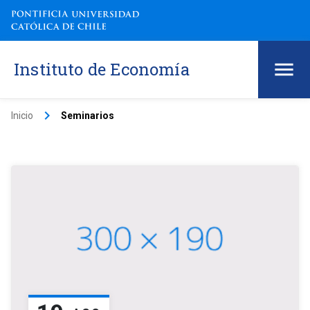
Instituto de Economía
keyboard_arrow_right
Inicio
Seminarios