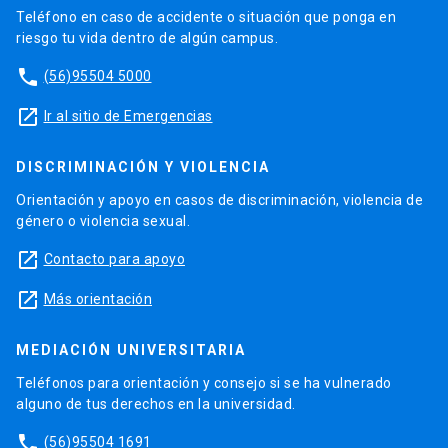
Teléfono en caso de accidente o situación que ponga en
riesgo tu vida dentro de algún campus.
phone
(56)95504 5000
launch
Ir al sitio de Emergencias
DISCRIMINACIÓN Y VIOLENCIA
Orientación y apoyo en casos de discriminación, violencia de
género o violencia sexual.
launch
Contacto para apoyo
launch
Más orientación
MEDIACIÓN UNIVERSITARIA
Teléfonos para orientación y consejo si se ha vulnerado
alguno de tus derechos en la universidad.
phone
(56)95504 1691