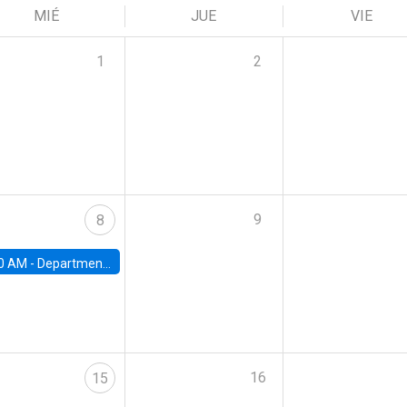
MIÉ
JUE
VIE
1
2
9
8
0 AM -
Department Seminar: James Robinson
16
15