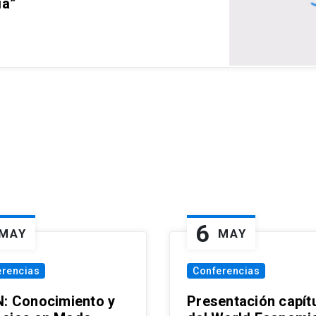
ia”
6
MAY
MAY
erencias
Conferencias
N: Conocimiento y
Presentación capít