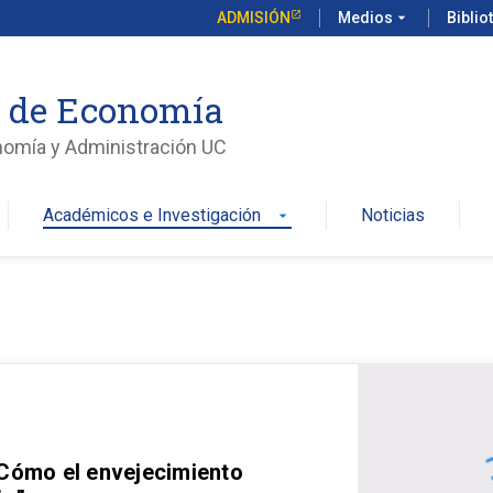
ADMISIÓN
Medios
arrow_drop_down
Biblio
o de Economía
nomía y Administración UC
Académicos e Investigación
Noticias
arrow_drop_down
 Cómo el envejecimiento