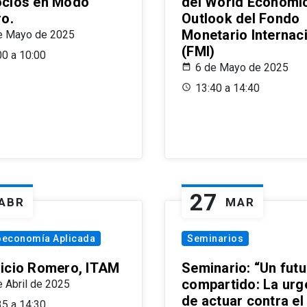
cios en Modo
del World Economi
ro.
Outlook del Fondo
Monetario Internac
e Mayo de 2025
(FMI)
00 a 10:00
6 de Mayo de 2025
13:40 a 14:40
27
ABR
MAR
oeconomía Aplicada
Seminarios
icio Romero, ITAM
Seminario: “Un futu
compartido: La urg
e Abril de 2025
de actuar contra el
35 a 14:30