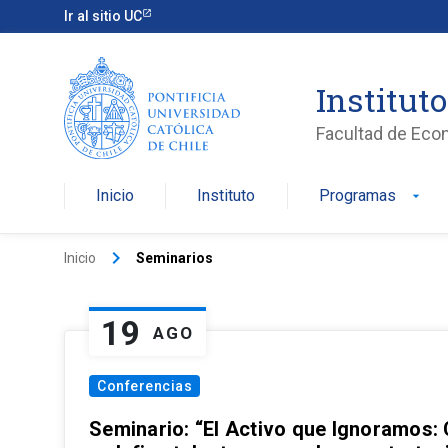
Ir al sitio UC
Institut
Facultad de Eco
Inicio
Instituto
Programas
arrow_drop_down
keyboard_arrow_right
Inicio
Seminarios
19
AGO
Conferencias
Seminario: “El Activo que Ignoramos: