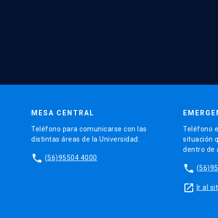
MESA CENTRAL
EMERGE
Teléfono para comunicarse con las
Teléfono e
distintas áreas de la Universidad.
situación 
dentro de
phone
(56)95504 4000
phone
(56)9
launch
Ir al 