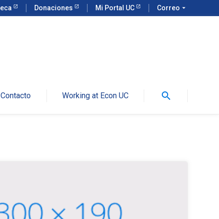
teca
Donaciones
Mi Portal UC
Correo
arrow_drop_down
search
Contacto
Working at Econ UC