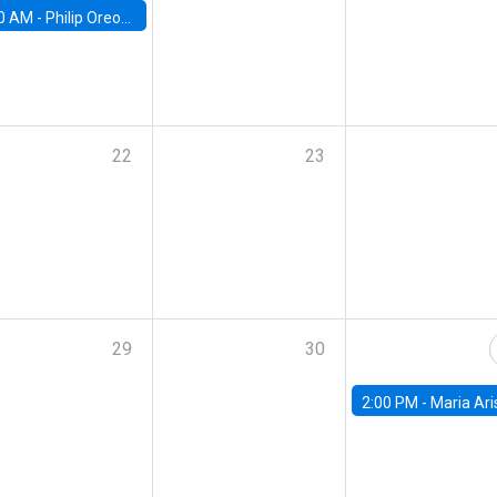
0 AM -
Philip Oreopolous, University of Toronto
22
23
29
30
2:00 PM -
Maria Aristizabal-Ramirez, FED