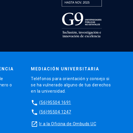
ENCIA
MEDIACIÓN UNIVERSITARIA
de
Teléfonos para orientación y consejo si
énero o
se ha vulnerado alguno de tus derechos
en la universidad.
phone
(56)95504 1691
phone
(56)95504 1247
launch
Ir a la Oficina de Ombuds UC