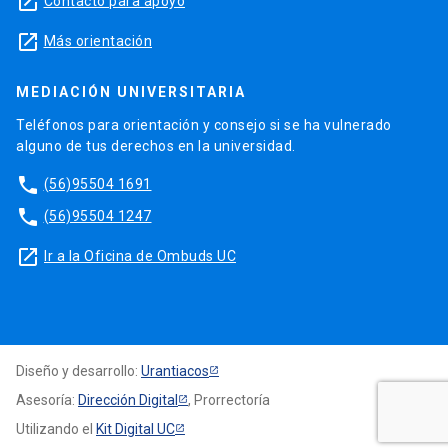
launch
Contacto para apoyo
launch
Más orientación
MEDIACIÓN UNIVERSITARIA
Teléfonos para orientación y consejo si se ha vulnerado
alguno de tus derechos en la universidad.
phone
(56)95504 1691
phone
(56)95504 1247
launch
Ir a la Oficina de Ombuds UC
Diseño y desarrollo:
Urantiacos
Asesoría:
Dirección Digital
, Prorrectoría
Utilizando el
Kit Digital UC