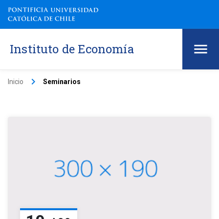
Instituto de Economía
keyboard_arrow_right
Inicio
Seminarios