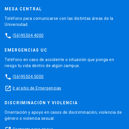
MESA CENTRAL
Teléfono para comunicarse con las distintas áreas de la
Universidad.
phone
(56)95504 4000
EMERGENCIAS UC
Teléfono en caso de accidente o situación que ponga en
riesgo tu vida dentro de algún campus.
phone
(56)95504 5000
launch
Ir al sitio de Emergencias
DISCRIMINACIÓN Y VIOLENCIA
Orientación y apoyo en casos de discriminación, violencia de
género o violencia sexual.