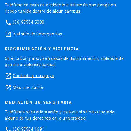
Teléfono en caso de accidente o situación que ponga en
riesgo tu vida dentro de algún campus.
phone
(56)95504 5000
launch
Ir al sitio de Emergencias
DISCRIMINACIÓN Y VIOLENCIA
Orientación y apoyo en casos de discriminación, violencia de
género o violencia sexual.
launch
Contacto para apoyo
launch
Más orientación
MEDIACIÓN UNIVERSITARIA
Teléfonos para orientación y consejo si se ha vulnerado
alguno de tus derechos en la universidad.
phone
(56)95504 1691