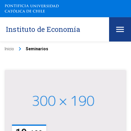
Instituto de Economía
keyboard_arrow_right
Inicio
Seminarios