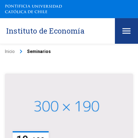
Instituto de Economía
keyboard_arrow_right
Inicio
Seminarios