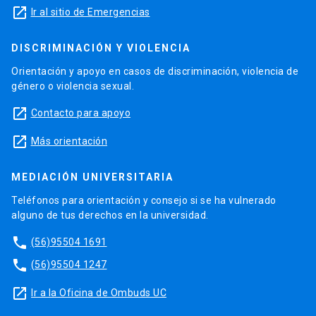
launch
Ir al sitio de Emergencias
DISCRIMINACIÓN Y VIOLENCIA
Orientación y apoyo en casos de discriminación, violencia de
género o violencia sexual.
launch
Contacto para apoyo
launch
Más orientación
MEDIACIÓN UNIVERSITARIA
Teléfonos para orientación y consejo si se ha vulnerado
alguno de tus derechos en la universidad.
phone
(56)95504 1691
phone
(56)95504 1247
launch
Ir a la Oficina de Ombuds UC