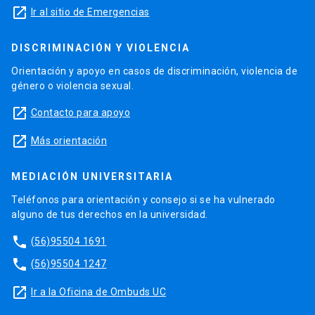
launch
Ir al sitio de Emergencias
DISCRIMINACIÓN Y VIOLENCIA
Orientación y apoyo en casos de discriminación, violencia de
género o violencia sexual.
launch
Contacto para apoyo
launch
Más orientación
MEDIACIÓN UNIVERSITARIA
Teléfonos para orientación y consejo si se ha vulnerado
alguno de tus derechos en la universidad.
phone
(56)95504 1691
phone
(56)95504 1247
launch
Ir a la Oficina de Ombuds UC