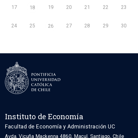
17
19
20
21
22
23
18
24
25
27
28
29
30
26
Instituto de Economía
Facultad de Economía y Administración UC
Avda. Vicuña Mackenna 4860, Macul. Santiago, Chile