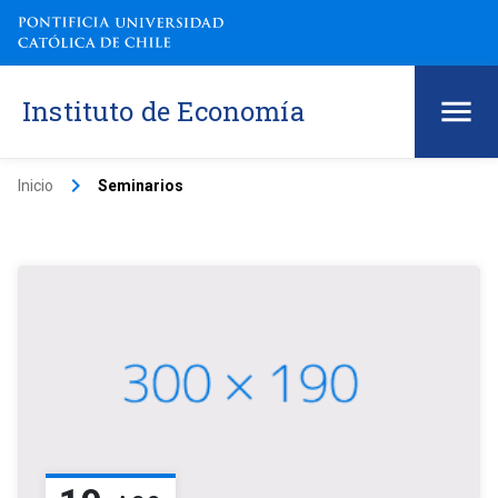
Instituto de Economía
keyboard_arrow_right
Inicio
Seminarios