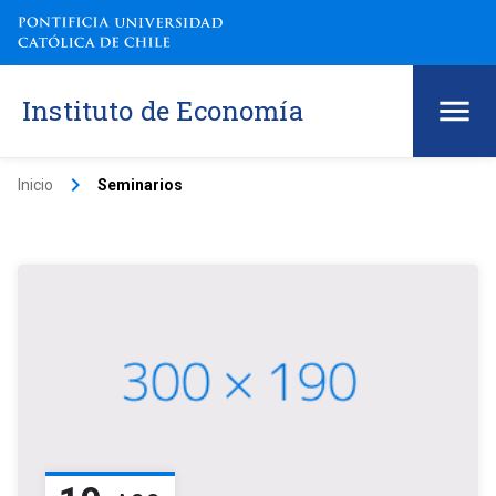
Instituto de Economía
keyboard_arrow_right
Inicio
Seminarios