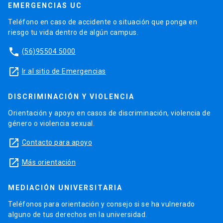
EMERGENCIAS UC
Teléfono en caso de accidente o situación que ponga en
riesgo tu vida dentro de algún campus.
phone
(56)95504 5000
launch
Ir al sitio de Emergencias
DISCRIMINACIÓN Y VIOLENCIA
Orientación y apoyo en casos de discriminación, violencia de
género o violencia sexual.
launch
Contacto para apoyo
launch
Más orientación
MEDIACIÓN UNIVERSITARIA
Teléfonos para orientación y consejo si se ha vulnerado
alguno de tus derechos en la universidad.