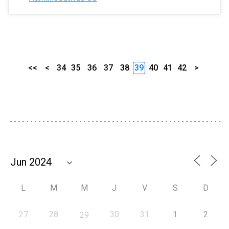
<<
<
34
35
36
37
38
39
40
41
42
>
L
M
M
J
V
S
D
27
28
30
31
1
2
29