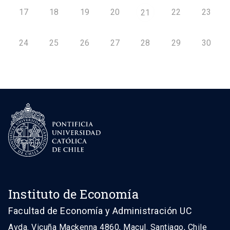
17
18
19
20
22
23
21
24
25
26
27
28
29
30
Instituto de Economía
Facultad de Economía y Administración UC
Avda. Vicuña Mackenna 4860, Macul. Santiago, Chile