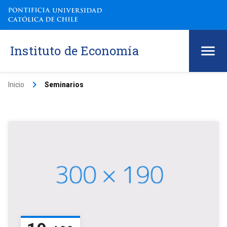
Instituto de Economía
keyboard_arrow_right
Inicio
Seminarios