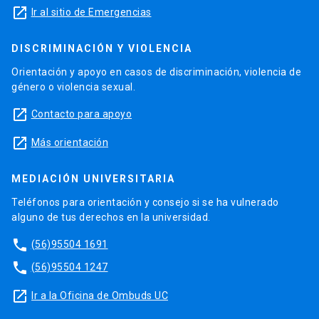
launch
Ir al sitio de Emergencias
DISCRIMINACIÓN Y VIOLENCIA
Orientación y apoyo en casos de discriminación, violencia de
género o violencia sexual.
launch
Contacto para apoyo
launch
Más orientación
MEDIACIÓN UNIVERSITARIA
Teléfonos para orientación y consejo si se ha vulnerado
alguno de tus derechos en la universidad.
phone
(56)95504 1691
phone
(56)95504 1247
launch
Ir a la Oficina de Ombuds UC