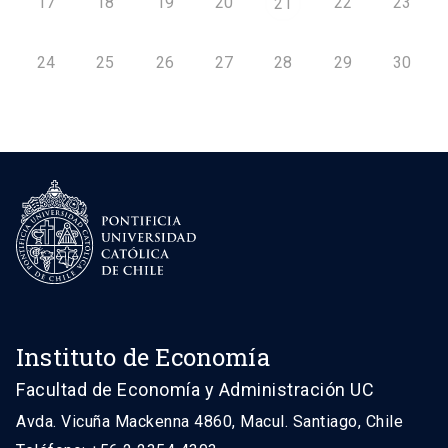
17
18
19
20
22
23
21
24
25
26
27
28
29
30
Instituto de Economía
Facultad de Economía y Administración UC
Avda. Vicuña Mackenna 4860, Macul. Santiago, Chile