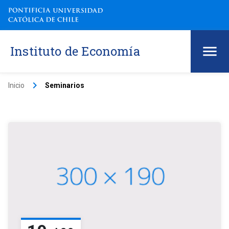
Instituto de Economía
keyboard_arrow_right
Inicio
Seminarios