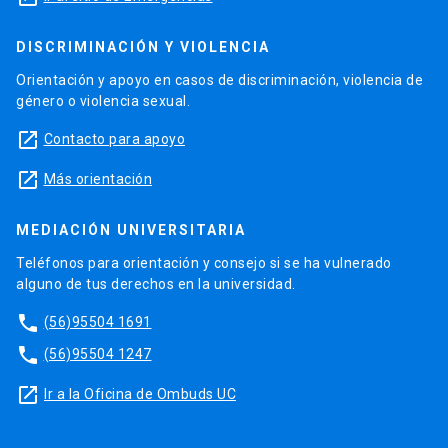
DISCRIMINACIÓN Y VIOLENCIA
Orientación y apoyo en casos de discriminación, violencia de
género o violencia sexual.
launch
Contacto para apoyo
launch
Más orientación
MEDIACIÓN UNIVERSITARIA
Teléfonos para orientación y consejo si se ha vulnerado
alguno de tus derechos en la universidad.
phone
(56)95504 1691
phone
(56)95504 1247
launch
Ir a la Oficina de Ombuds UC