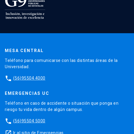
MESA CENTRAL
Teléfono para comunicarse con las distintas áreas de la
Universidad.
phone
(56)95504 4000
EMERGENCIAS UC
Teléfono en caso de accidente o situación que ponga en
riesgo tu vida dentro de algún campus.
phone
(56)95504 5000
launch
Ir al sitio de Emergencias