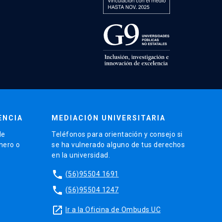
ENCIA
MEDIACIÓN UNIVERSITARIA
de
Teléfonos para orientación y consejo si
énero o
se ha vulnerado alguno de tus derechos
en la universidad.
phone
(56)95504 1691
phone
(56)95504 1247
launch
Ir a la Oficina de Ombuds UC