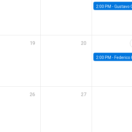
2:00 PM -
Gustavo González - Banco Central d
19
20
2:00 PM -
Federico Huneeus - Banco Central de C
26
27