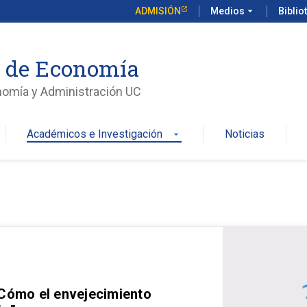
ADMISIÓN
Medios
arrow_drop_down
Biblio
o de Economía
nomía y Administración UC
Académicos e Investigación
Noticias
arrow_drop_down
 Cómo el envejecimiento