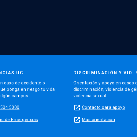
NCIAS UC
DISCRIMINACIÓN Y VIOL
n caso de accidente o
Orientación y apoyo en casos 
que ponga en riesgo tu vida
discriminación, violencia de g
 algún campus.
violencia sexual.
launch
5504 5000
Contacto para apoyo
launch
sitio de Emergencias
Más orientación