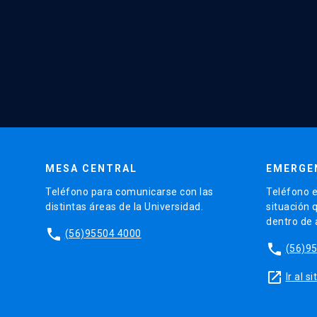
MESA CENTRAL
EMERGE
Teléfono para comunicarse con las
Teléfono e
distintas áreas de la Universidad.
situación 
dentro de
phone
(56)95504 4000
phone
(56)9
launch
Ir al 