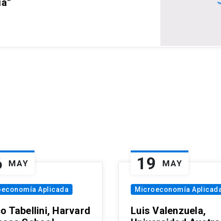
ia”
6
19
MAY
MAY
oeconomía Aplicada
Microeconomía Aplicad
o Tabellini, Harvard
Luis Valenzuela,