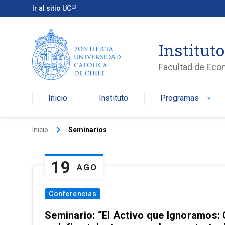
Ir al sitio UC
Institut
Facultad de Eco
Inicio
Instituto
Programas
arrow_drop_down
keyboard_arrow_right
Inicio
Seminarios
19
AGO
Conferencias
Seminario: “El Activo que Ignoramos: