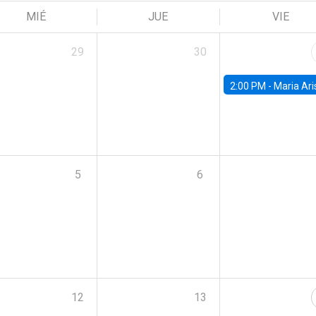
MIÉ
JUE
VIE
29
30
2:00 PM -
Maria Aristizabal-Ramirez, FED
5
6
12
13