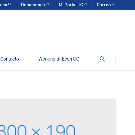
teca
Donaciones
Mi Portal UC
Correo
arrow_drop_down
search
Contacto
Working at Econ UC