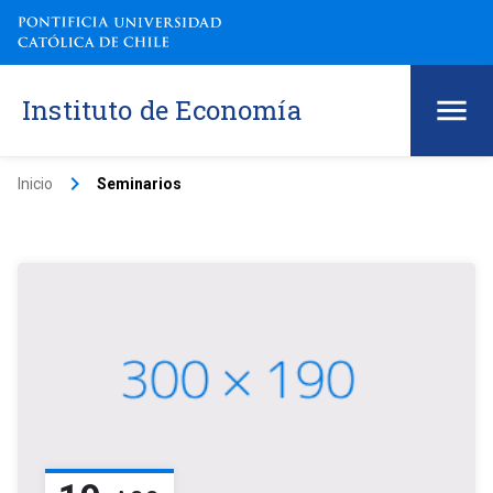
Instituto de Economía
keyboard_arrow_right
Inicio
Seminarios