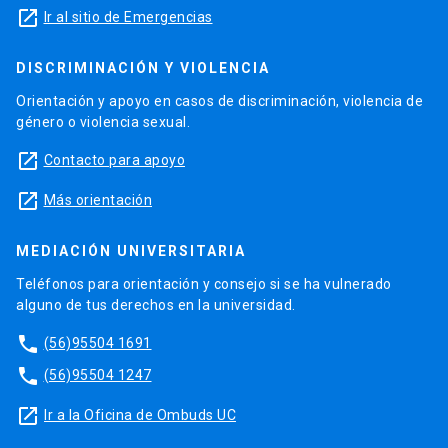
launch
Ir al sitio de Emergencias
DISCRIMINACIÓN Y VIOLENCIA
Orientación y apoyo en casos de discriminación, violencia de
género o violencia sexual.
launch
Contacto para apoyo
launch
Más orientación
MEDIACIÓN UNIVERSITARIA
Teléfonos para orientación y consejo si se ha vulnerado
alguno de tus derechos en la universidad.
phone
(56)95504 1691
phone
(56)95504 1247
launch
Ir a la Oficina de Ombuds UC