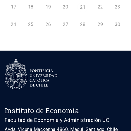
17
18
19
20
22
23
21
24
25
26
27
28
29
30
Instituto de Economía
Facultad de Economía y Administración UC
Avda. Vicuña Mackenna 4860, Macul. Santiago, Chile