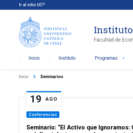
Ir al sitio UC
Institut
Facultad de Eco
Inicio
Instituto
Programas
arrow_drop_down
keyboard_arrow_right
Inicio
Seminarios
19
AGO
Conferencias
Seminario: “El Activo que Ignoramos: