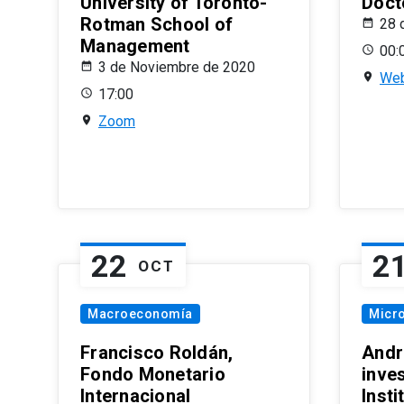
University of Toronto-
Doct
Rotman School of
28 
Management
00:
3 de Noviembre de 2020
Web
17:00
Zoom
22
2
OCT
Macroeconomía
Micr
Francisco Roldán,
Andr
Fondo Monetario
inve
Internacional
Inst