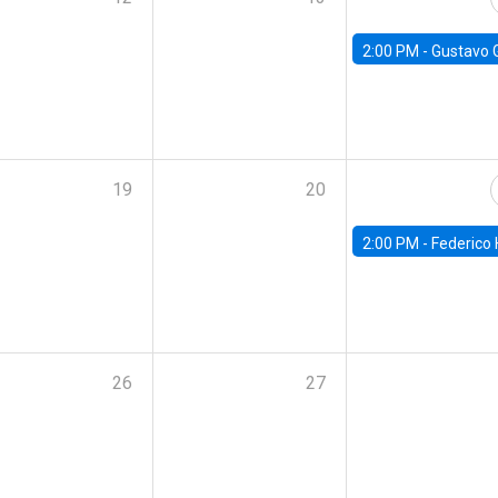
2:00 PM -
Gustavo González - Banco Central d
19
20
2:00 PM -
Federico Huneeus - Banco Central de C
26
27