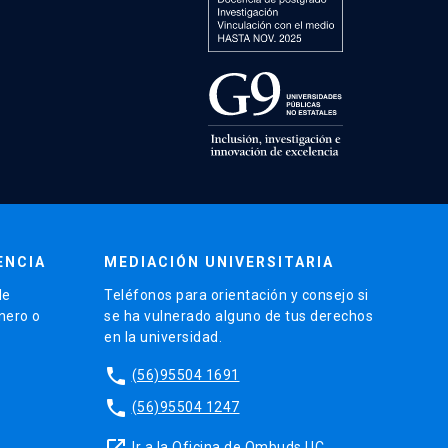
ENCIA
MEDIACIÓN UNIVERSITARIA
de
Teléfonos para orientación y consejo si
énero o
se ha vulnerado alguno de tus derechos
en la universidad.
phone
(56)95504 1691
phone
(56)95504 1247
launch
Ir a la Oficina de Ombuds UC