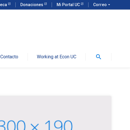
teca
Donaciones
Mi Portal UC
Correo
arrow_drop_down
search
Contacto
Working at Econ UC