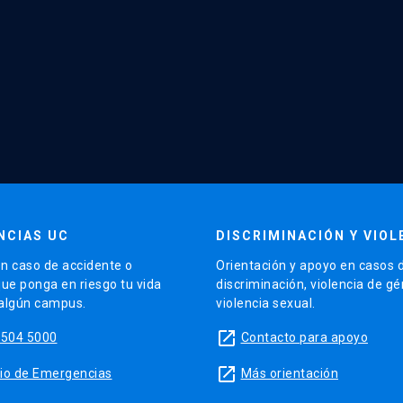
NCIAS UC
DISCRIMINACIÓN Y VIOL
n caso de accidente o
Orientación y apoyo en casos 
que ponga en riesgo tu vida
discriminación, violencia de g
 algún campus.
violencia sexual.
launch
5504 5000
Contacto para apoyo
launch
sitio de Emergencias
Más orientación