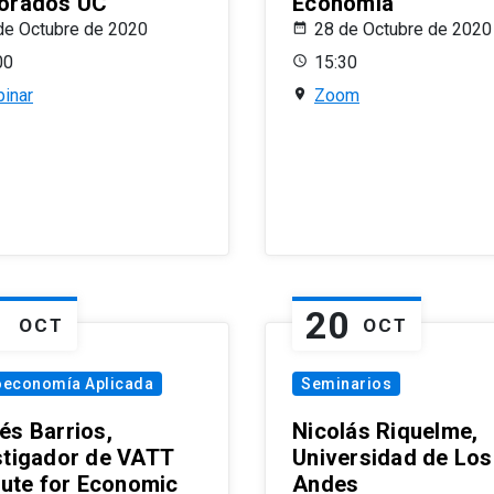
orados UC
Economía
de Octubre de 2020
28 de Octubre de 2020
00
15:30
inar
Zoom
1
20
OCT
OCT
oeconomía Aplicada
Seminarios
és Barrios,
Nicolás Riquelme,
stigador de VATT
Universidad de Los
itute for Economic
Andes