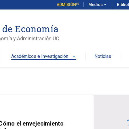
ADMISIÓN
Medios
arrow_drop_down
Biblio
o de Economía
nomía y Administración UC
Académicos e Investigación
Noticias
arrow_drop_down
 Cómo el envejecimiento