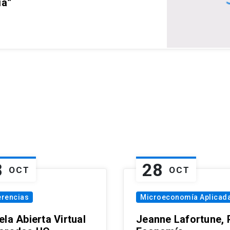
ia”
8
28
OCT
OCT
erencias
Microeconomía Aplicad
la Abierta Virtual
Jeanne Lafortune,