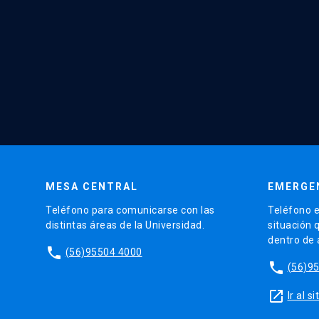
MESA CENTRAL
EMERGE
Teléfono para comunicarse con las
Teléfono e
distintas áreas de la Universidad.
situación 
dentro de
phone
(56)95504 4000
phone
(56)9
launch
Ir al 