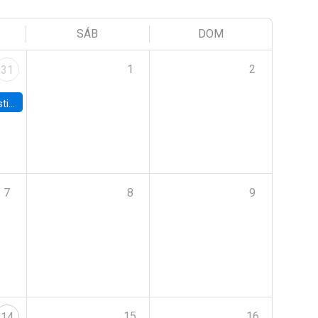
SÁB
DOM
1
2
31
 Board
7
8
9
15
16
14