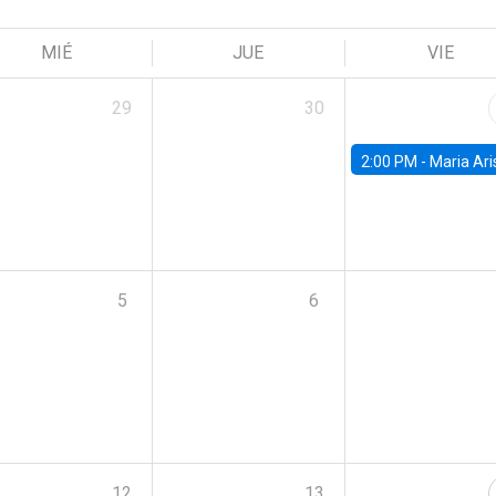
MIÉ
JUE
VIE
29
30
2:00 PM -
Maria Aristizabal-Ramirez, FED
5
6
12
13