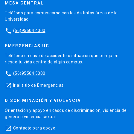
MESA CENTRAL
Teléfono para comunicarse con las distintas áreas de la
Universidad.
phone
(56)95504 4000
EMERGENCIAS UC
Teléfono en caso de accidente o situación que ponga en
riesgo tu vida dentro de algún campus.
phone
(56)95504 5000
launch
Ir al sitio de Emergencias
DISCRIMINACIÓN Y VIOLENCIA
Orientación y apoyo en casos de discriminación, violencia de
género o violencia sexual.
launch
Contacto para apoyo