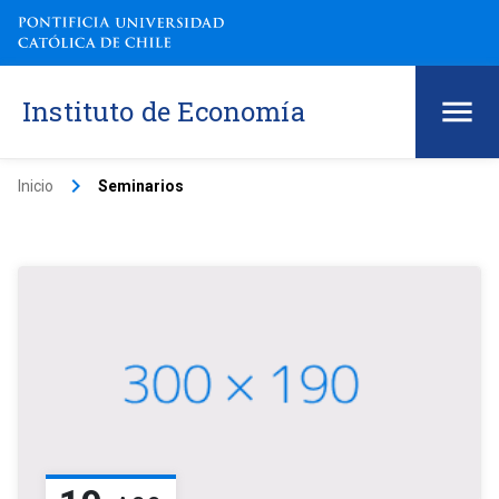
Instituto de Economía
keyboard_arrow_right
Inicio
Seminarios