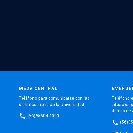
MESA CENTRAL
EMERGE
Teléfono para comunicarse con las
Teléfono e
distintas áreas de la Universidad.
situación 
dentro de
phone
(56)95504 4000
phone
(56)9