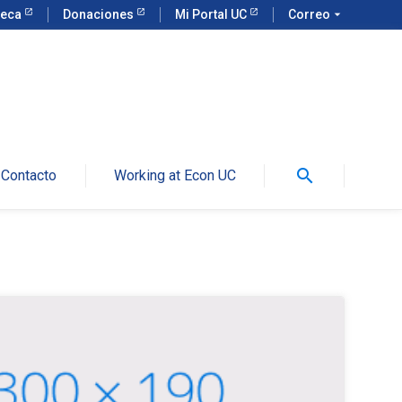
teca
Donaciones
Mi Portal UC
Correo
arrow_drop_down
search
Contacto
Working at Econ UC