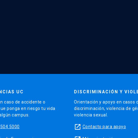
NCIAS UC
DISCRIMINACIÓN Y VIOL
n caso de accidente o
Orientación y apoyo en casos 
que ponga en riesgo tu vida
discriminación, violencia de g
 algún campus.
violencia sexual.
launch
5504 5000
Contacto para apoyo