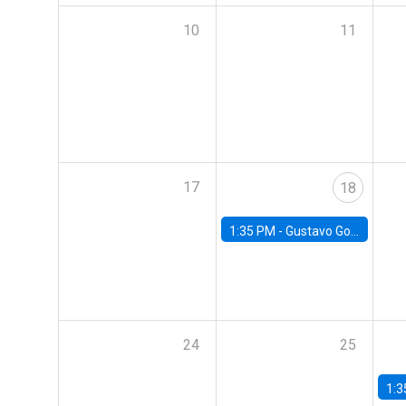
10
11
17
18
1:35 PM -
Gustavo González, Banco Central de Chile
24
25
1:3