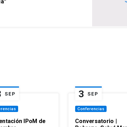
ia”
3
3
SEP
SEP
erencias
Conferencias
entación IPoM de
Conversatorio |