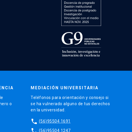
ENCIA
MEDIACIÓN UNIVERSITARIA
de
Teléfonos para orientación y consejo si
énero o
se ha vulnerado alguno de tus derechos
en la universidad.
phone
(56)95504 1691
phone
(56)95504 1247