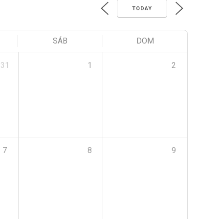
TODAY
SÁB
DOM
31
1
2
7
8
9