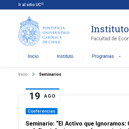
Ir al sitio UC
Institut
Facultad de Eco
Inicio
Instituto
Programas
arrow_drop_down
keyboard_arrow_right
Inicio
Seminarios
19
AGO
Conferencias
Seminario: “El Activo que Ignoramos: