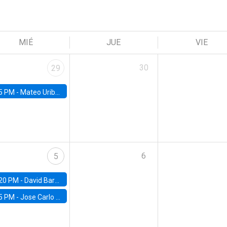
MIÉ
JUE
VIE
30
29
5 PM -
Mateo Uribe-Castro, Universidad de los Andes (Colombia)
6
5
20 PM -
David Bardey, Universidad de los Andes - CEDE
5 PM -
Jose Carlo Bermudez, UC (ME) & World Bank