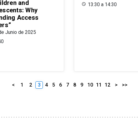
ildren and
13:30 a 14:30
escents: Why
nding Access
ers”
de Junio de 2025
40
<
1
2
3
4
5
6
7
8
9
10
11
12
>
>>