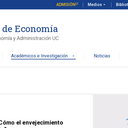
ADMISIÓN
Medios
arrow_drop_down
Biblio
o de Economía
nomía y Administración UC
Académicos e Investigación
Noticias
arrow_drop_down
 Cómo el envejecimiento