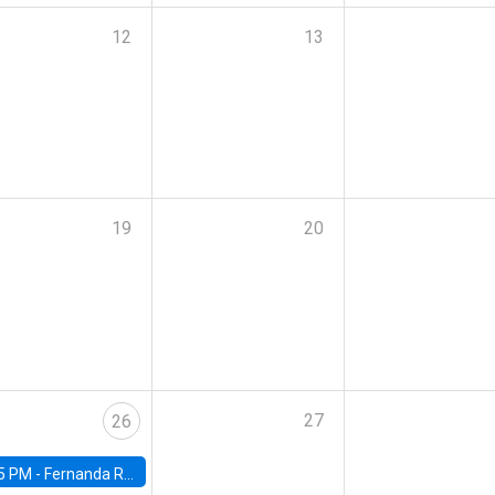
12
13
19
20
27
26
5 PM -
Fernanda Rojas Ampuero, University of Wisconsin-Madison