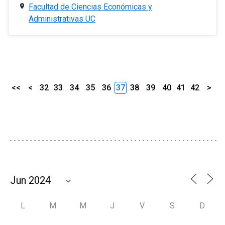
Facultad de Ciencias Económicas y
Administrativas UC
<<
<
32
33
34
35
36
37
38
39
40
41
42
>
L
M
M
J
V
S
D