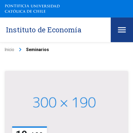
Instituto de Economía
keyboard_arrow_right
Inicio
Seminarios