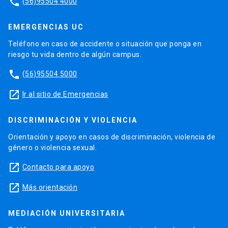
phone
(56)95504 4000
EMERGENCIAS UC
Teléfono en caso de accidente o situación que ponga en
riesgo tu vida dentro de algún campus.
phone
(56)95504 5000
launch
Ir al sitio de Emergencias
DISCRIMINACIÓN Y VIOLENCIA
Orientación y apoyo en casos de discriminación, violencia de
género o violencia sexual.
launch
Contacto para apoyo
launch
Más orientación
MEDIACIÓN UNIVERSITARIA