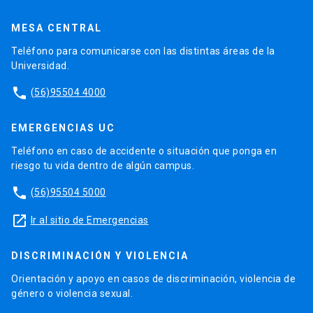
MESA CENTRAL
Teléfono para comunicarse con las distintas áreas de la
Universidad.
phone
(56)95504 4000
EMERGENCIAS UC
Teléfono en caso de accidente o situación que ponga en
riesgo tu vida dentro de algún campus.
phone
(56)95504 5000
launch
Ir al sitio de Emergencias
DISCRIMINACIÓN Y VIOLENCIA
Orientación y apoyo en casos de discriminación, violencia de
género o violencia sexual.