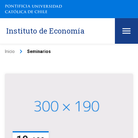
Instituto de Economía
keyboard_arrow_right
Inicio
Seminarios