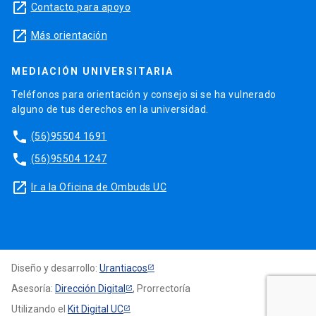
launch
Contacto para apoyo
launch
Más orientación
MEDIACIÓN UNIVERSITARIA
Teléfonos para orientación y consejo si se ha vulnerado
alguno de tus derechos en la universidad.
phone
(56)95504 1691
phone
(56)95504 1247
launch
Ir a la Oficina de Ombuds UC
Diseño y desarrollo:
Urantiacos
Asesoría:
Dirección Digital
, Prorrectoría
Utilizando el
Kit Digital UC