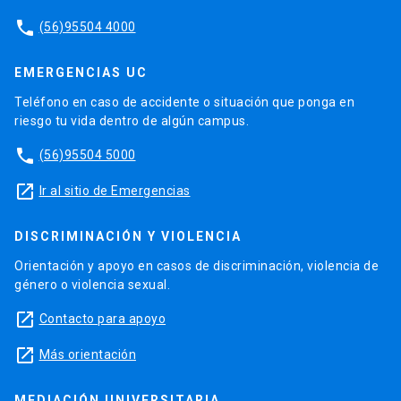
phone
(56)95504 4000
EMERGENCIAS UC
Teléfono en caso de accidente o situación que ponga en
riesgo tu vida dentro de algún campus.
phone
(56)95504 5000
launch
Ir al sitio de Emergencias
DISCRIMINACIÓN Y VIOLENCIA
Orientación y apoyo en casos de discriminación, violencia de
género o violencia sexual.
launch
Contacto para apoyo
launch
Más orientación
MEDIACIÓN UNIVERSITARIA