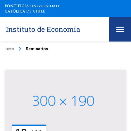
Instituto de Economía
keyboard_arrow_right
Inicio
Seminarios