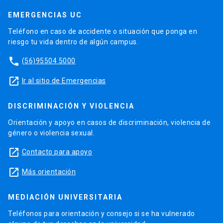
EMERGENCIAS UC
Teléfono en caso de accidente o situación que ponga en
riesgo tu vida dentro de algún campus.
phone
(56)95504 5000
launch
Ir al sitio de Emergencias
DISCRIMINACIÓN Y VIOLENCIA
Orientación y apoyo en casos de discriminación, violencia de
género o violencia sexual.
launch
Contacto para apoyo
launch
Más orientación
MEDIACIÓN UNIVERSITARIA
Teléfonos para orientación y consejo si se ha vulnerado