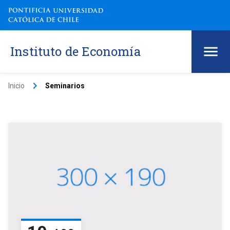
Instituto de Economía
keyboard_arrow_right
Inicio
Seminarios