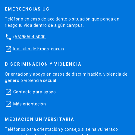
EMERGENCIAS UC
Teléfono en caso de accidente o situación que ponga en
riesgo tu vida dentro de algún campus.
phone
(56)95504 5000
launch
Ir al sitio de Emergencias
DISCRIMINACIÓN Y VIOLENCIA
Orientación y apoyo en casos de discriminación, violencia de
género o violencia sexual.
launch
Contacto para apoyo
launch
Más orientación
MEDIACIÓN UNIVERSITARIA
Teléfonos para orientación y consejo si se ha vulnerado