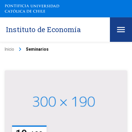
Instituto de Economía
keyboard_arrow_right
Inicio
Seminarios