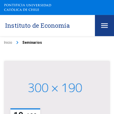
Instituto de Economía
keyboard_arrow_right
Inicio
Seminarios