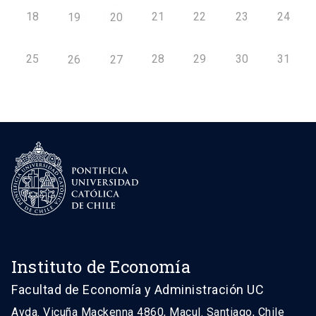
18
21
22
23
24
19
20
25
28
29
30
31
26
27
Instituto de Economía
Facultad de Economía y Administración UC
Avda. Vicuña Mackenna 4860, Macul. Santiago, Chile