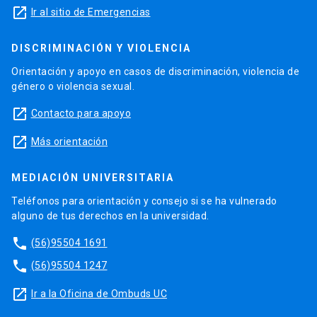
launch
Ir al sitio de Emergencias
DISCRIMINACIÓN Y VIOLENCIA
Orientación y apoyo en casos de discriminación, violencia de
género o violencia sexual.
launch
Contacto para apoyo
launch
Más orientación
MEDIACIÓN UNIVERSITARIA
Teléfonos para orientación y consejo si se ha vulnerado
alguno de tus derechos en la universidad.
phone
(56)95504 1691
phone
(56)95504 1247
launch
Ir a la Oficina de Ombuds UC