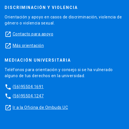
DISCRIMINACIÓN Y VIOLENCIA
Orientación y apoyo en casos de discriminación, violencia de
género o violencia sexual.
launch
Contacto para apoyo
launch
Más orientación
MEDIACIÓN UNIVERSITARIA
Teléfonos para orientación y consejo si se ha vulnerado
alguno de tus derechos en la universidad.
phone
(56)95504 1691
phone
(56)95504 1247
launch
Ir a la Oficina de Ombuds UC