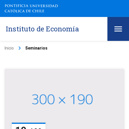
Instituto de Economía
keyboard_arrow_right
Inicio
Seminarios