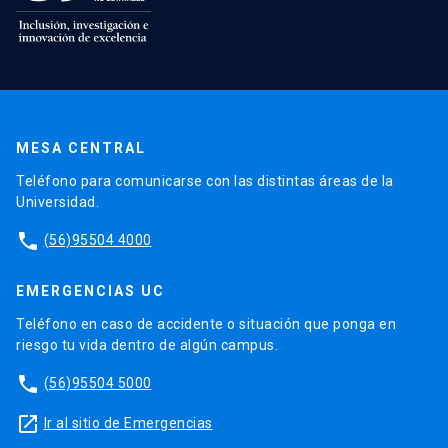
MESA CENTRAL
Teléfono para comunicarse con las distintas áreas de la
Universidad.
phone
(56)95504 4000
EMERGENCIAS UC
Teléfono en caso de accidente o situación que ponga en
riesgo tu vida dentro de algún campus.
phone
(56)95504 5000
launch
Ir al sitio de Emergencias