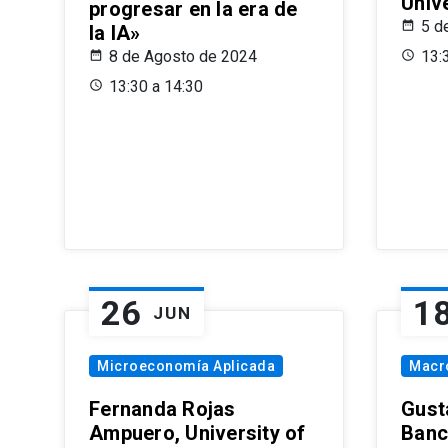
Univ
progresar en la era de
5 d
la IA»
8 de Agosto de 2024
13:
13:30 a 14:30
26
1
JUN
Microeconomía Aplicada
Macr
Fernanda Rojas
Gust
Ampuero, University of
Banc