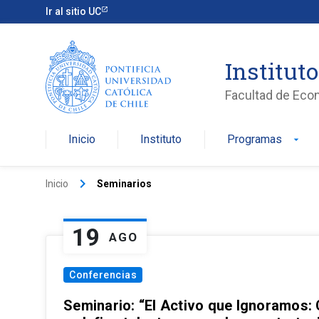
Ir al sitio UC
Institut
Facultad de Eco
Inicio
Instituto
Programas
arrow_drop_down
keyboard_arrow_right
Inicio
Seminarios
19
AGO
Conferencias
Seminario: “El Activo que Ignoramos: