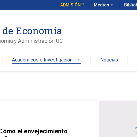
ADMISIÓN
Medios
arrow_drop_down
Biblio
o de Economía
nomía y Administración UC
Académicos e Investigación
Noticias
arrow_drop_down
 Cómo el envejecimiento