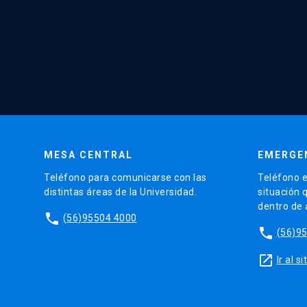
MESA CENTRAL
EMERGE
Teléfono para comunicarse con las
Teléfono e
distintas áreas de la Universidad.
situación 
dentro de
phone
(56)95504 4000
phone
(56)9
launch
Ir al 