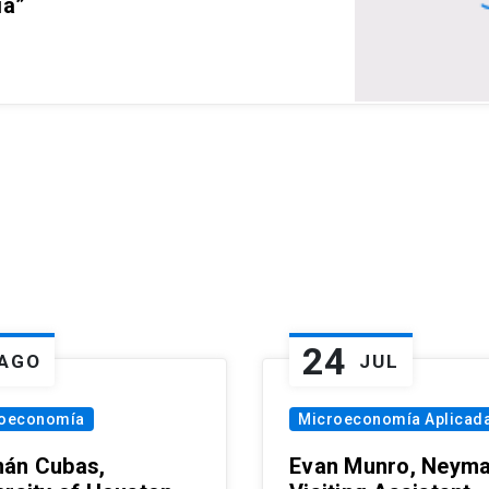
ia”
24
AGO
JUL
oeconomía
Microeconomía Aplicad
án Cubas,
Evan Munro, Neym