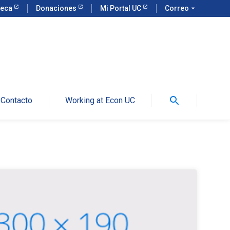
teca
Donaciones
Mi Portal UC
Correo
arrow_drop_down
search
Contacto
Working at Econ UC