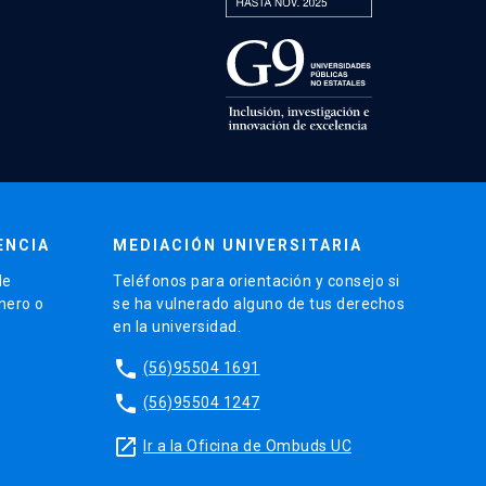
ENCIA
MEDIACIÓN UNIVERSITARIA
de
Teléfonos para orientación y consejo si
énero o
se ha vulnerado alguno de tus derechos
en la universidad.
phone
(56)95504 1691
phone
(56)95504 1247
launch
Ir a la Oficina de Ombuds UC