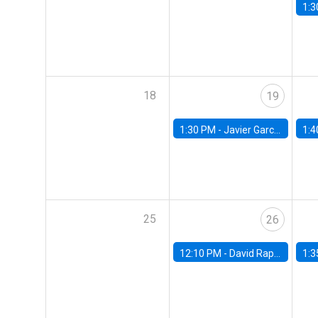
1:3
18
19
1:30 PM -
Javier Garcia Cicco, Universidad de San Andres
1:4
25
26
12:10 PM -
David Rappoport, FED Board
1:3