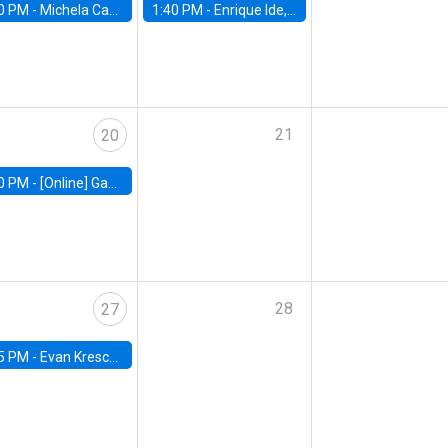
0 PM -
Michela Carlana, Harvard Kennedy School
1:40 PM -
Enrique Ide, IESE
21
20
0 PM -
[Online] Gabriel Englander, World Bank
28
27
5 PM -
Evan Kresch, Oberlin College