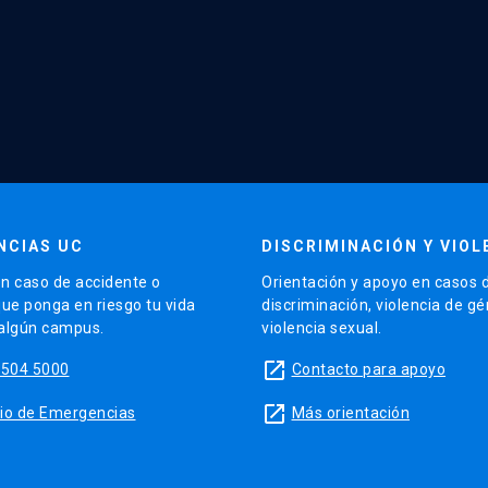
NCIAS UC
DISCRIMINACIÓN Y VIOL
n caso de accidente o
Orientación y apoyo en casos 
que ponga en riesgo tu vida
discriminación, violencia de g
 algún campus.
violencia sexual.
launch
5504 5000
Contacto para apoyo
launch
sitio de Emergencias
Más orientación