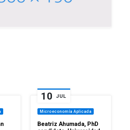
10
JUL
a
Microeconomía Aplicada
an
Beatriz Ahumada, PhD