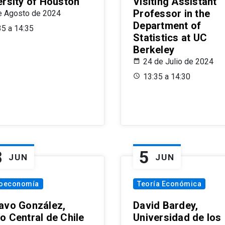
ersity of Houston
Visiting Assistant
Professor in the
e Agosto de 2024
Department of
35 a 14:35
Statistics at UC
Berkeley
24 de Julio de 2024
13:35 a 14:30
8
5
JUN
JUN
oeconomía
Teoría Económica
avo González,
David Bardey,
o Central de Chile
Universidad de los