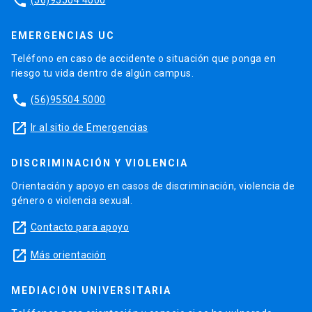
phone
EMERGENCIAS UC
Teléfono en caso de accidente o situación que ponga en
riesgo tu vida dentro de algún campus.
phone
(56)95504 5000
launch
Ir al sitio de Emergencias
DISCRIMINACIÓN Y VIOLENCIA
Orientación y apoyo en casos de discriminación, violencia de
género o violencia sexual.
launch
Contacto para apoyo
launch
Más orientación
MEDIACIÓN UNIVERSITARIA