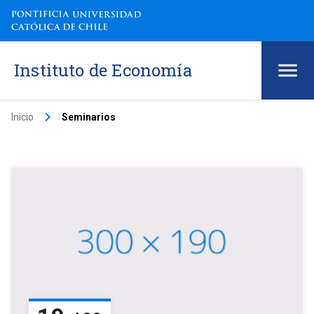
Instituto de Economía
keyboard_arrow_right
Inicio
Seminarios