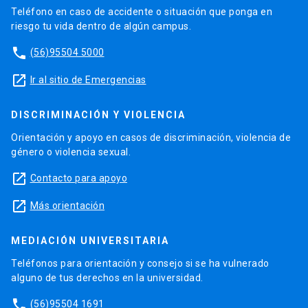
Teléfono en caso de accidente o situación que ponga en
riesgo tu vida dentro de algún campus.
phone
(56)95504 5000
launch
Ir al sitio de Emergencias
DISCRIMINACIÓN Y VIOLENCIA
Orientación y apoyo en casos de discriminación, violencia de
género o violencia sexual.
launch
Contacto para apoyo
launch
Más orientación
MEDIACIÓN UNIVERSITARIA
Teléfonos para orientación y consejo si se ha vulnerado
alguno de tus derechos en la universidad.
phone
(56)95504 1691