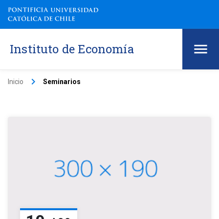
Instituto de Economía
keyboard_arrow_right
Inicio
Seminarios