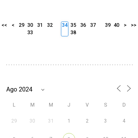
<<
<
29
30
31
32
34
35
36
37
39
40
>
>>
33
38
L
M
M
J
V
S
D
29
30
31
1
2
3
4