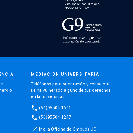
ENCIA
MEDIACIÓN UNIVERSITARIA
de
Teléfonos para orientación y consejo si
énero o
se ha vulnerado alguno de tus derechos
en la universidad.
phone
(56)95504 1691
phone
(56)95504 1247
launch
Ir a la Oficina de Ombuds UC