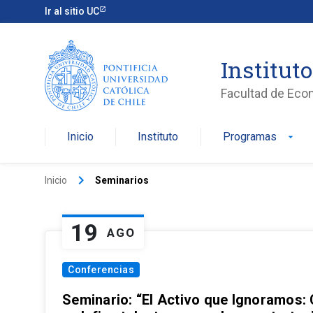
Ir al sitio UC
Institut
Facultad de Eco
Inicio
Instituto
Programas
arrow_drop_down
keyboard_arrow_right
Inicio
Seminarios
19
AGO
Conferencias
Seminario: “El Activo que Ignoramos: