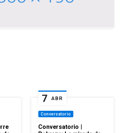
7
ABR
Conversatorio
erre
Conversatorio |