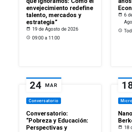
que Ignoramos: Cómo el
años
envejecimiento redefine
Econ
talento, mercados y
6 d
estrategia”
Ago
19 de Agosto de 2026
Todo
09:00 a 11:00
24
1
MAR
Conversatorio
Micr
Conversatorio:
Nano
“Pobreza y Educación:
Berk
Perspectivas y
18 