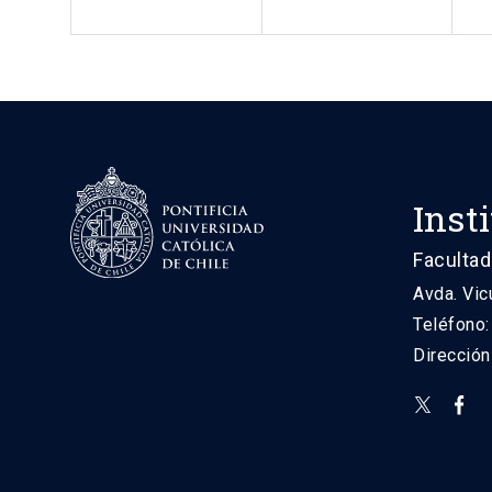
Inst
Facultad
Avda. Vic
Teléfono
Direcció