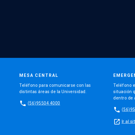
MESA CENTRAL
EMERGE
Teléfono para comunicarse con las
Teléfono e
distintas áreas de la Universidad.
situación 
dentro de
phone
(56)95504 4000
phone
(56)9
launch
Ir al 