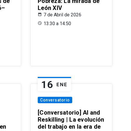
s de
Pobreza: La mirada de
6–
León XIV
7 de Abril de 2026
13:30 a 14:50
16
ENE
Conversatorio
[Conversatorio] AI and
Reskilling | La evolución
 en
del trabajo en la era de