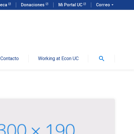
teca
Donaciones
Mi Portal UC
Correo
arrow_drop_down
search
Contacto
Working at Econ UC