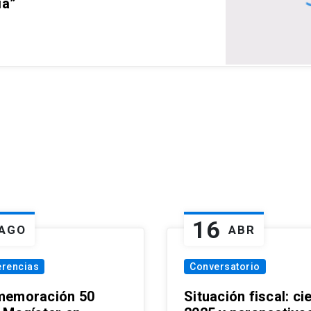
ia”
16
AGO
ABR
erencias
Conversatorio
emoración 50
Situación fiscal: ci