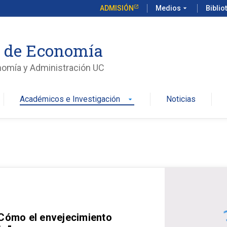
ADMISIÓN
Medios
arrow_drop_down
Biblio
o de Economía
nomía y Administración UC
Académicos e Investigación
Noticias
arrow_drop_down
 Cómo el envejecimiento