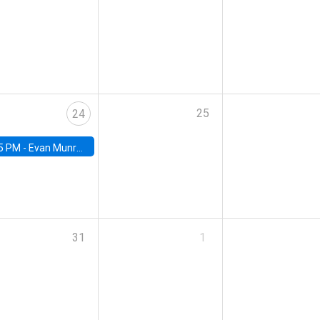
25
24
5 PM -
Evan Munro, Neyman Visiting Assistant Professor in the Department of Statistics at UC Berkeley
31
1