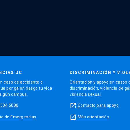
NCIAS UC
DISCRIMINACIÓN Y VIOL
n caso de accidente o
Orientación y apoyo en casos 
que ponga en riesgo tu vida
discriminación, violencia de g
 algún campus.
violencia sexual.
launch
5504 5000
Contacto para apoyo
launch
sitio de Emergencias
Más orientación