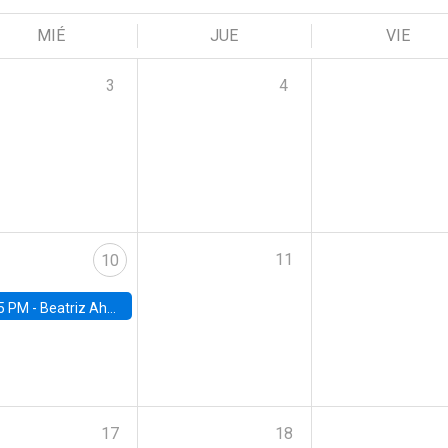
MIÉ
JUE
VIE
3
4
11
10
5 PM -
Beatriz Ahumada, PhD candidate, Universidad de Pittsburgh
17
18