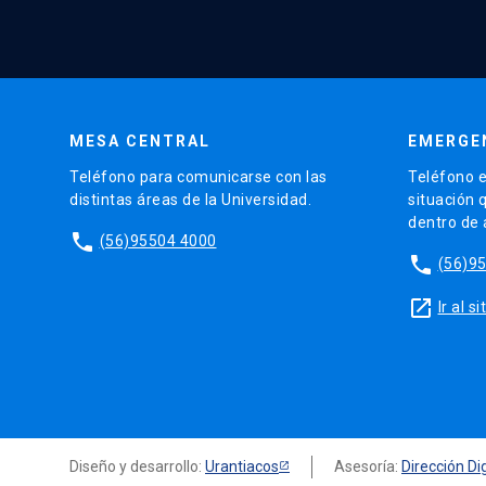
MESA CENTRAL
EMERGE
Teléfono para comunicarse con las
Teléfono e
distintas áreas de la Universidad.
situación 
dentro de
phone
(56)95504 4000
phone
(56)9
launch
Ir al 
Diseño y desarrollo:
Urantiacos
Asesoría:
Dirección Dig