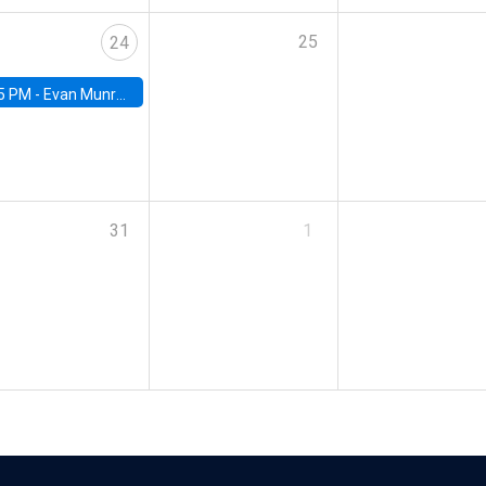
25
24
5 PM -
Evan Munro, Neyman Visiting Assistant Professor in the Department of Statistics at UC Berkeley
31
1