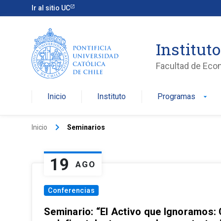
Ir al sitio UC
Institut
Facultad de Eco
Inicio
Instituto
Programas
arrow_drop_down
keyboard_arrow_right
Inicio
Seminarios
19
AGO
Conferencias
Seminario: “El Activo que Ignoramos: