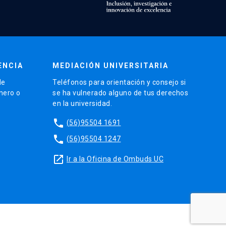
ENCIA
MEDIACIÓN UNIVERSITARIA
de
Teléfonos para orientación y consejo si
énero o
se ha vulnerado alguno de tus derechos
en la universidad.
phone
(56)95504 1691
phone
(56)95504 1247
launch
Ir a la Oficina de Ombuds UC