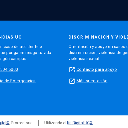
NCIAS UC
DISCRIMINACIÓN Y VIOL
n caso de accidente o
Orientación y apoyo en casos 
que ponga en riesgo tu vida
discriminación, violencia de g
 algún campus.
violencia sexual.
launch
5504 5000
Contacto para apoyo
launch
sitio de Emergencias
Más orientación
ital
, Prorrectoría
Utilizando el
Kit Digital UC