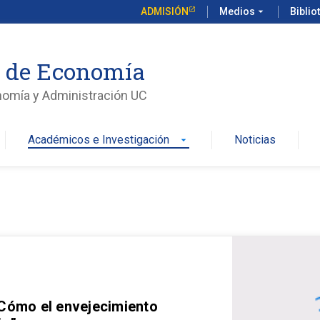
ADMISIÓN
Medios
arrow_drop_down
Biblio
o de Economía
nomía y Administración UC
Académicos e Investigación
Noticias
arrow_drop_down
 Cómo el envejecimiento