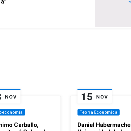
ia”
8
15
NOV
NOV
oeconomía
Teoría Económica
nimo Carballo,
Daniel Habermacher