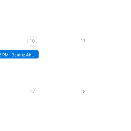
11
10
5 PM -
Beatriz Ahumada, PhD candidate, Universidad de Pittsburgh
17
18