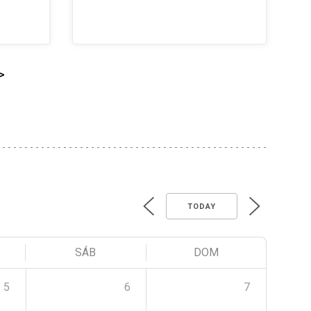
>
TODAY
SÁB
DOM
5
6
7