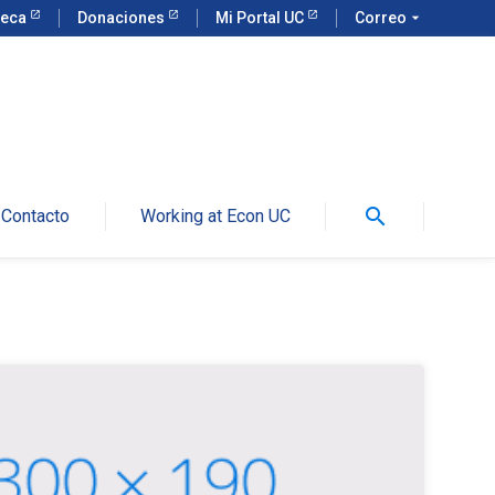
teca
Donaciones
Mi Portal UC
Correo
arrow_drop_down
search
Contacto
Working at Econ UC