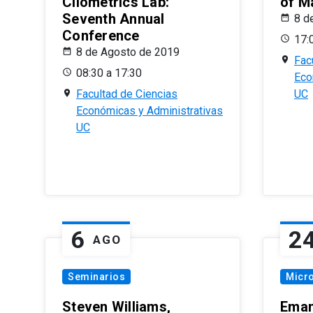
Cliometrics Lab:
of M
Seventh Annual
8 d
Conference
17:
8 de Agosto de 2019
Fac
08:30 a 17:30
Eco
Facultad de Ciencias
UC
Económicas y Administrativas
UC
6
2
AGO
Seminarios
Micr
Steven Williams,
Eman