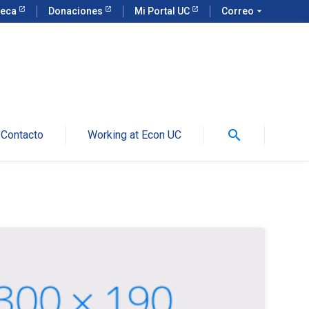
teca
Donaciones
Mi Portal UC
Correo
arrow_drop_down
search
Contacto
Working at Econ UC