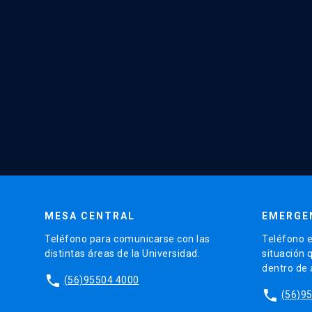
MESA CENTRAL
EMERGE
Teléfono para comunicarse con las
Teléfono e
distintas áreas de la Universidad.
situación 
dentro de
phone
(56)95504 4000
phone
(56)9