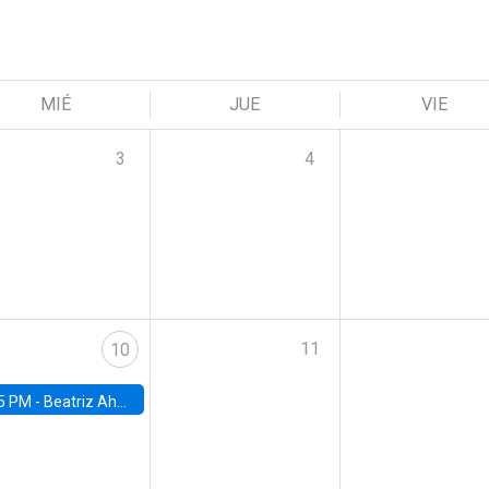
MIÉ
JUE
VIE
3
4
11
10
5 PM -
Beatriz Ahumada, PhD candidate, Universidad de Pittsburgh