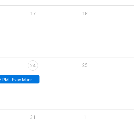
17
18
25
24
5 PM -
Evan Munro, Neyman Visiting Assistant Professor in the Department of Statistics at UC Berkeley
31
1