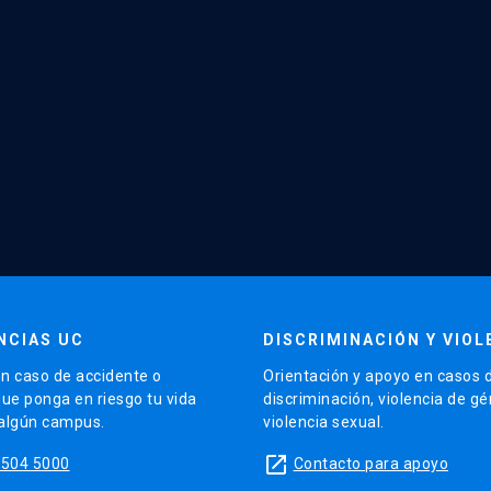
NCIAS UC
DISCRIMINACIÓN Y VIOL
n caso de accidente o
Orientación y apoyo en casos 
que ponga en riesgo tu vida
discriminación, violencia de g
 algún campus.
violencia sexual.
launch
5504 5000
Contacto para apoyo