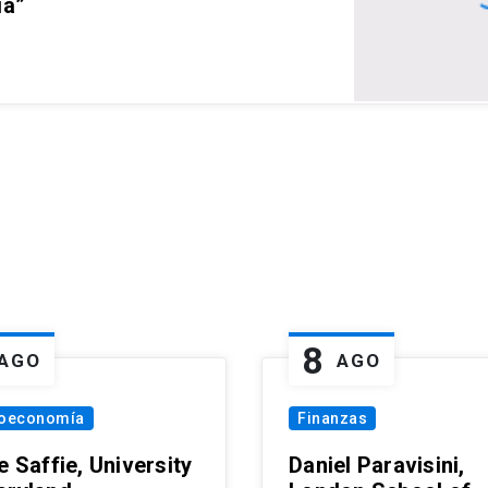
ia”
8
AGO
AGO
oeconomía
Finanzas
e Saffie, University
Daniel Paravisini,