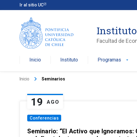
Ir al sitio UC
Institut
Facultad de Eco
Inicio
Instituto
Programas
arrow_drop_down
keyboard_arrow_right
Inicio
Seminarios
19
AGO
Conferencias
Seminario: “El Activo que Ignoramos: