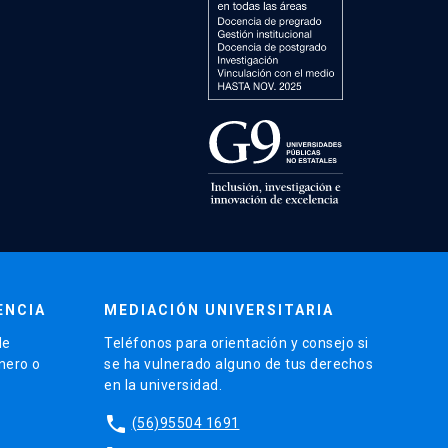
ENCIA
MEDIACIÓN UNIVERSITARIA
de
Teléfonos para orientación y consejo si
énero o
se ha vulnerado alguno de tus derechos
en la universidad.
phone
(56)95504 1691