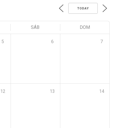
TODAY
SÁB
DOM
5
6
7
12
13
14