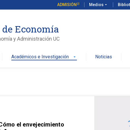
ADMISIÓN
Medios
arrow_drop_down
Biblio
o de Economía
nomía y Administración UC
Académicos e Investigación
Noticias
arrow_drop_down
 Cómo el envejecimiento