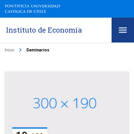
Instituto de Economía
keyboard_arrow_right
Inicio
Seminarios